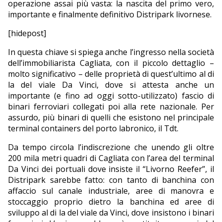
operazione assai più vasta: la nascita del primo vero,
importante e finalmente definitivo Distripark livornese.
EDITORIALI
[hidepost]
In questa chiave si spiega anche l’ingresso nella società
dell’immobiliarista Cagliata, con il piccolo dettaglio –
molto significativo – delle proprietà di quest’ultimo al di
la del viale Da Vinci, dove si attesta anche un
importante (e fino ad oggi sotto-utilizzato) fascio di
binari ferroviari collegati poi alla rete nazionale. Per
assurdo, più binari di quelli che esistono nel principale
terminal containers del porto labronico, il Tdt.
Da tempo circola l’indiscrezione che unendo gli oltre
200 mila metri quadri di Cagliata con l’area del terminal
Da Vinci dei portuali dove insiste il “Livorno Reefer”, il
Distripark sarebbe fatto: con tanto di banchina con
affaccio sul canale industriale, aree di manovra e
stoccaggio proprio dietro la banchina ed aree di
sviluppo al di la del viale da Vinci, dove insistono i binari