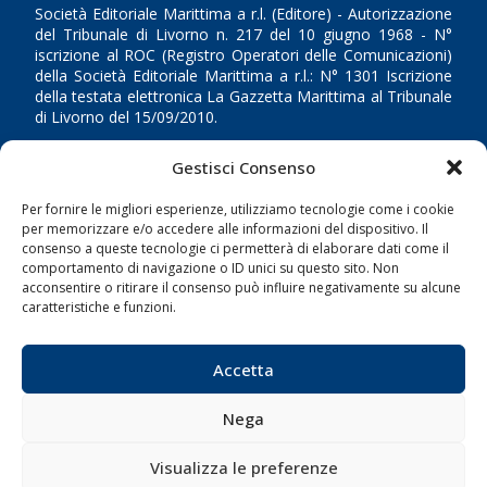
Società Editoriale Marittima a r.l. (Editore) - Autorizzazione
del Tribunale di Livorno n. 217 del 10 giugno 1968 - N°
iscrizione al ROC (Registro Operatori delle Comunicazioni)
della Società Editoriale Marittima a r.l.: N° 1301 Iscrizione
della testata elettronica La Gazzetta Marittima al Tribunale
di Livorno del 15/09/2010.
LINK
Gestisci Consenso
Per fornire le migliori esperienze, utilizziamo tecnologie come i cookie
Shipping
per memorizzare e/o accedere alle informazioni del dispositivo. Il
Porti/Interporti
consenso a queste tecnologie ci permetterà di elaborare dati come il
comportamento di navigazione o ID unici su questo sito. Non
Trasporti
acconsentire o ritirare il consenso può influire negativamente su alcune
caratteristiche e funzioni.
Varie
Sostenibilità
Accetta
Compagnie di Navigazione
Blue economy
Nega
Diporto
Visualizza le preferenze
Chi siamo