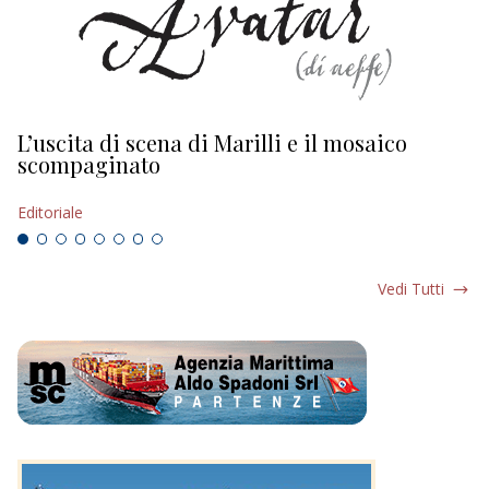
L’uscita di scena di Marilli e il mosaico
D
scompaginato
Ed
Editoriale
Vedi Tutti