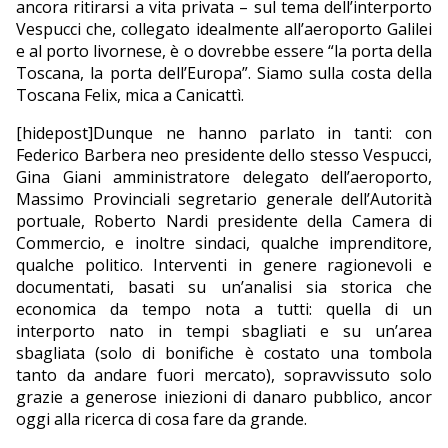
ancora ritirarsi a vita privata – sul tema dell’interporto
Vespucci che, collegato idealmente all’aeroporto Galilei
EDITORIALI
e al porto livornese, è o dovrebbe essere “la porta della
Toscana, la porta dell’Europa”. Siamo sulla costa della
Toscana Felix, mica a Canicattì.
[hidepost]Dunque ne hanno parlato in tanti: con
Federico Barbera neo presidente dello stesso Vespucci,
Gina Giani amministratore delegato dell’aeroporto,
Massimo Provinciali segretario generale dell’Autorità
portuale, Roberto Nardi presidente della Camera di
Commercio, e inoltre sindaci, qualche imprenditore,
qualche politico. Interventi in genere ragionevoli e
documentati, basati su un’analisi sia storica che
economica da tempo nota a tutti: quella di un
interporto nato in tempi sbagliati e su un’area
sbagliata (solo di bonifiche è costato una tombola
tanto da andare fuori mercato), sopravvissuto solo
grazie a generose iniezioni di danaro pubblico, ancor
oggi alla ricerca di cosa fare da grande.