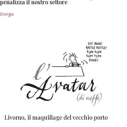
penalizza il nostro settore
Energia
Livorno, il maquillage del vecchio porto
L
s