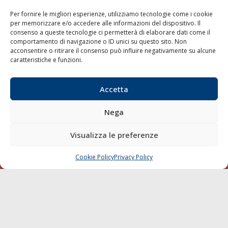
Shipping
Per fornire le migliori esperienze, utilizziamo tecnologie come i cookie
Porti/Interporti
per memorizzare e/o accedere alle informazioni del dispositivo. Il
consenso a queste tecnologie ci permetterà di elaborare dati come il
Trasporti
comportamento di navigazione o ID unici su questo sito. Non
Varie
acconsentire o ritirare il consenso può influire negativamente su alcune
caratteristiche e funzioni.
Sostenibilità
Compagnie di Navigazione
Accetta
Blue economy
Diporto
Nega
Chi siamo
Visualizza le preferenze
Contatti
Cookie Policy
Privacy Policy
CHIAMA
SCRIVI
SEGUI