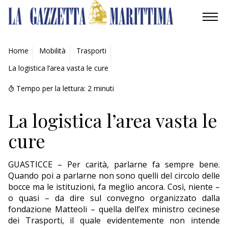
AMBIENTE
Home
Mobilità
Trasporti
La logistica l’area vasta le cure
MOBILITÀ
Tempo per la lettura:
2
minuti
INDUSTRIA
La logistica l’area vasta le
RICERCA
cure
ECONOMIA
GUASTICCE – Per carità, parlarne fa sempre bene.
TURISMO
Quando poi a parlarne non sono quelli del circolo delle
bocce ma le istituzioni, fa meglio ancora. Così, niente –
CULTURA
o quasi – da dire sul convegno organizzato dalla
fondazione Matteoli – quella dell’ex ministro cecinese
NAUTICA
dei Trasporti, il quale evidentemente non intende