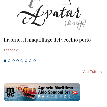
Livorno, il maquillage del vecchio porto
L
s
Editoriale
Ed
Vedi Tutti