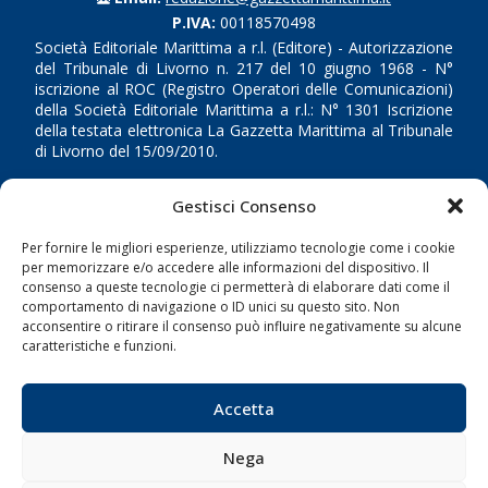
P.IVA:
00118570498
Società Editoriale Marittima a r.l. (Editore) - Autorizzazione
del Tribunale di Livorno n. 217 del 10 giugno 1968 - N°
iscrizione al ROC (Registro Operatori delle Comunicazioni)
della Società Editoriale Marittima a r.l.: N° 1301 Iscrizione
della testata elettronica La Gazzetta Marittima al Tribunale
di Livorno del 15/09/2010.
LINK
Gestisci Consenso
Per fornire le migliori esperienze, utilizziamo tecnologie come i cookie
Shipping
per memorizzare e/o accedere alle informazioni del dispositivo. Il
Porti/Interporti
consenso a queste tecnologie ci permetterà di elaborare dati come il
comportamento di navigazione o ID unici su questo sito. Non
Trasporti
acconsentire o ritirare il consenso può influire negativamente su alcune
caratteristiche e funzioni.
Varie
Sostenibilità
Accetta
Compagnie di Navigazione
Blue economy
Nega
Diporto