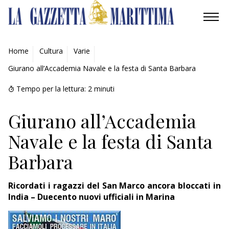
AMBIENTE
Home
Cultura
Varie
Giurano all’Accademia Navale e la festa di Santa Barbara
MOBILITÀ
Tempo per la lettura:
2
minuti
INDUSTRIA
Giurano all’Accademia
RICERCA
Navale e la festa di Santa
ECONOMIA
Barbara
TURISMO
Ricordati i ragazzi del San Marco ancora bloccati in
CULTURA
India – Duecento nuovi ufficiali in Marina
NAUTICA