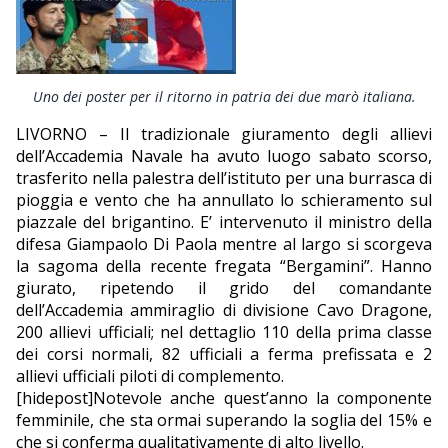
EDITORIALI
Uno dei poster per il ritorno in patria dei due marò italiana.
LIVORNO – Il tradizionale giuramento degli allievi
dell’Accademia Navale ha avuto luogo sabato scorso,
trasferito nella palestra dell’istituto per una burrasca di
pioggia e vento che ha annullato lo schieramento sul
piazzale del brigantino. E’ intervenuto il ministro della
difesa Giampaolo Di Paola mentre al largo si scorgeva
la sagoma della recente fregata “Bergamini”. Hanno
giurato, ripetendo il grido del comandante
dell’Accademia ammiraglio di divisione Cavo Dragone,
200 allievi ufficiali; nel dettaglio 110 della prima classe
dei corsi normali, 82 ufficiali a ferma prefissata e 2
allievi ufficiali piloti di complemento.
[hidepost]Notevole anche quest’anno la componente
femminile, che sta ormai superando la soglia del 15% e
che si conferma qualitativamente di alto livello.