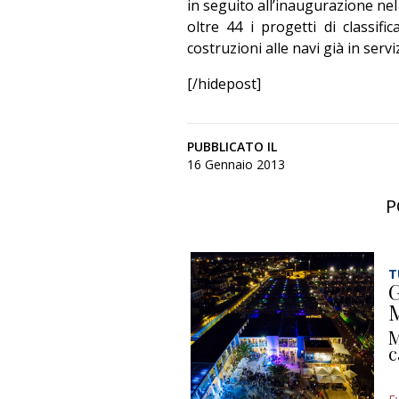
in seguito all’inaugurazione ne
oltre 44 i progetti di classif
costruzioni alle navi già in servi
[/hidepost]
PUBBLICATO IL
16 Gennaio 2013
P
T
G
M
M
c