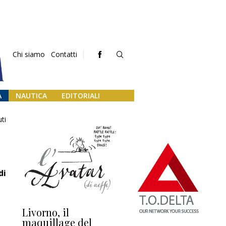
Chi siamo
Contatti
A
NAUTICA
EDITORIALI
ti
di
Livorno, il
L’uscita di scena di
Da
maquillage del
Marilli e il mosaico
gu