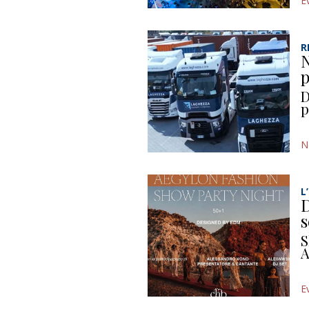
E
R
N
p
D
p
N
L
D
s
S
A
E