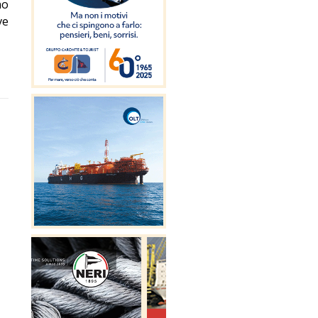
no
ve