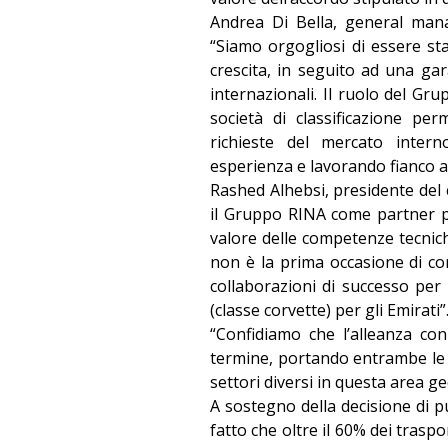
Andrea Di Bella, general man
“Siamo orgogliosi di essere sta
crescita, in seguito ad una gara
internazionali. Il ruolo del G
società di classificazione pe
richieste del mercato inter
esperienza e lavorando fianco a f
Rashed Alhebsi, presidente del 
il Gruppo RINA come partner p
valore delle competenze tecniche
non è la prima occasione di con
collaborazioni di successo per
(classe corvette) per gli Emirati”
“Confidiamo che l’alleanza co
termine, portando entrambe le so
settori diversi in questa area g
A sostegno della decisione di p
fatto che oltre il 60% dei tras