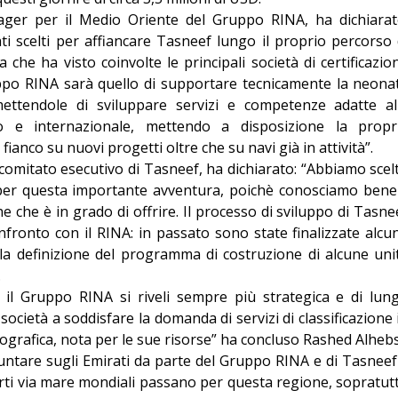
ager per il Medio Oriente del Gruppo RINA, ha dichiarat
ti scelti per affiancare Tasneef lungo il proprio percorso 
 che ha visto coinvolte le principali società di certificazio
ruppo RINA sarà quello di supportare tecnicamente la neona
rmettendole di sviluppare servizi e competenze adatte al
no e internazionale, mettendo a disposizione la propr
ianco su nuovi progetti oltre che su navi già in attività”.
comitato esecutivo di Tasneef, ha dichiarato: “Abbiamo scel
er questa importante avventura, poichè conosciamo bene 
 che è in grado di offrire. Il processo di sviluppo di Tasne
fronto con il RINA: in passato sono state finalizzate alcu
 la definizione del programma di costruzione di alcune uni
.
n il Gruppo RINA si riveli sempre più strategica e di lun
cietà a soddisfare la domanda di servizi di classificazione 
eografica, nota per le sue risorse” ha concluso Rashed Alhebs
untare sugli Emirati da parte del Gruppo RINA e di Tasneef 
porti via mare mondiali passano per questa regione, sopratut