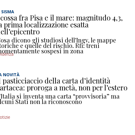
L SISMA
cossa fra Pisa e il mare: magnitudo 4,3,
a prima localizzazione esatta
ell’epicentro
osa dicono gli studiosi dell'Ingv, le mappe
toriche e quelle del rischio. Rfi: treni
omentamente sospesi in zona
videnza
A NOVITÀ
l pasticciaccio della carta d’identità
artacea: proroga a metà, non per l’estero
’Italia si inventa una carta “provvisoria” ma
lcuni Stati non la riconoscono
otizie