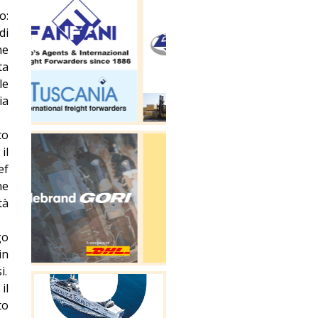
o:
di
ne
ta
le
ia
to
il
ef
ne
tà
go
in
i.
il
to