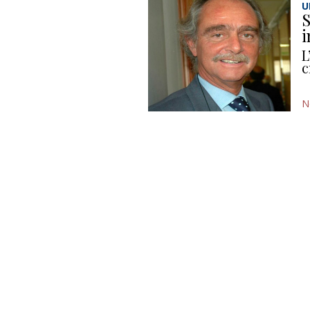
U
S
i
L
c
N