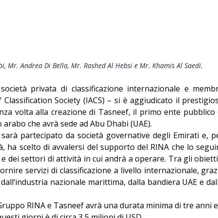
Editoriale
abi, Mr. Andrea Di Bella, Mr. Rashed Al Hebsi e Mr. Khamis Al Saedi.
cietà privata di classificazione internazionale e memb
 Classification Society (IACS) – si è aggiudicato il prestigio
lenza volta alla creazione di Tasneef, il primo ente pubblico 
o arabo che avrà sede ad Abu Dhabi (UAE).
i sarà partecipato da società governative degli Emirati e, p
à, ha scelto di avvalersi del supporto del RINA che lo segui
 e dei settori di attività in cui andrà a operare. Tra gli obietti
ornire servizi di classificazione a livello internazionale, graz
ti dall’industria nazionale marittima, dalla bandiera UAE e dal
 Gruppo RINA e Tasneef avrà una durata minima di tre anni e 
uesti giorni è di circa 3,5 milioni di USD.