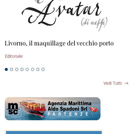
Livorno, il maquillage del vecchio porto
L
s
Editoriale
Ed
Vedi Tutti