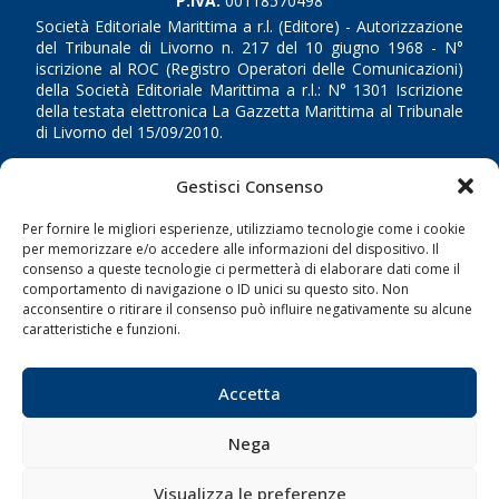
P.IVA:
00118570498
Società Editoriale Marittima a r.l. (Editore) - Autorizzazione
del Tribunale di Livorno n. 217 del 10 giugno 1968 - N°
iscrizione al ROC (Registro Operatori delle Comunicazioni)
della Società Editoriale Marittima a r.l.: N° 1301 Iscrizione
della testata elettronica La Gazzetta Marittima al Tribunale
di Livorno del 15/09/2010.
LINK
Gestisci Consenso
Per fornire le migliori esperienze, utilizziamo tecnologie come i cookie
Shipping
per memorizzare e/o accedere alle informazioni del dispositivo. Il
Porti/Interporti
consenso a queste tecnologie ci permetterà di elaborare dati come il
comportamento di navigazione o ID unici su questo sito. Non
Trasporti
acconsentire o ritirare il consenso può influire negativamente su alcune
caratteristiche e funzioni.
Varie
Sostenibilità
Accetta
Compagnie di Navigazione
Blue economy
Nega
Diporto
Visualizza le preferenze