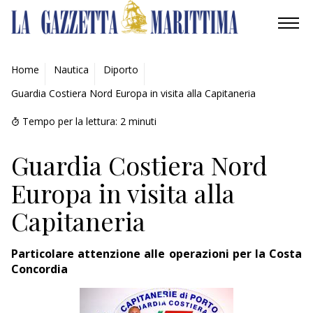
AMBIENTE
Home
Nautica
Diporto
Guardia Costiera Nord Europa in visita alla Capitaneria
MOBILITÀ
Tempo per la lettura:
2
minuti
INDUSTRIA
Guardia Costiera Nord
RICERCA
Europa in visita alla
ECONOMIA
Capitaneria
TURISMO
Particolare attenzione alle operazioni per la Costa
CULTURA
Concordia
NAUTICA