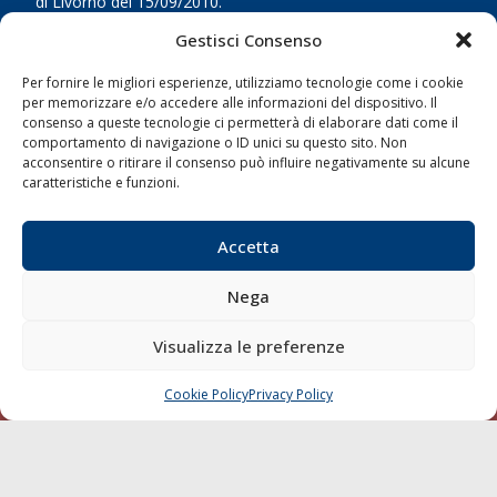
di Livorno del 15/09/2010.
Gestisci Consenso
LINK
Per fornire le migliori esperienze, utilizziamo tecnologie come i cookie
Shipping
per memorizzare e/o accedere alle informazioni del dispositivo. Il
consenso a queste tecnologie ci permetterà di elaborare dati come il
Porti/Interporti
comportamento di navigazione o ID unici su questo sito. Non
acconsentire o ritirare il consenso può influire negativamente su alcune
Trasporti
caratteristiche e funzioni.
Varie
Sostenibilità
Accetta
Compagnie di Navigazione
Nega
Blue economy
Diporto
Visualizza le preferenze
Chi siamo
Cookie Policy
Privacy Policy
Contatti
CHIAMA
SCRIVI
SEGUI