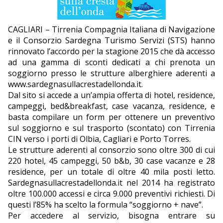
EDITORIALI
CAGLIARI – Tirrenia Compagnia Italiana di Navigazione
e il Consorzio Sardegna Turismo Servizi (STS) hanno
rinnovato l’accordo per la stagione 2015 che dà accesso
ad una gamma di sconti dedicati a chi prenota un
soggiorno presso le strutture alberghiere aderenti a
www.sardegnasullacrestadellonda.it
.
Dal sito si accede a un’ampia offerta di hotel, residence,
campeggi, bed&breakfast, case vacanza, residence, e
basta compilare un form per ottenere un preventivo
sul soggiorno e sul trasporto (scontato) con Tirrenia
CIN verso i porti di Olbia, Cagliari e Porto Torres.
Le strutture aderenti al consorzio sono oltre 300 di cui
220 hotel, 45 campeggi, 50 b&b, 30 case vacanze e 28
residence, per un totale di oltre 40 mila posti letto.
Sardegnasullacrestadellonda.it nel 2014 ha registrato
oltre 100.000 accessi e circa 9.000 preventivi richiesti. Di
questi l’85% ha scelto la formula “soggiorno + nave”.
Per accedere al servizio, bisogna entrare su