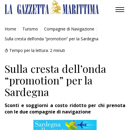
AMBIENTE
Home
Turismo
Compagnie di Navigazione
Sulla cresta dell’onda “promotion” per la Sardegna
MOBILITÀ
Tempo per la lettura:
2
minuti
INDUSTRIA
Sulla cresta dell’onda
RICERCA
“promotion” per la
ECONOMIA
Sardegna
TURISMO
Sconti e soggiorni a costo ridotto per chi prenota
CULTURA
con le due compagnie di navigazione
NAUTICA