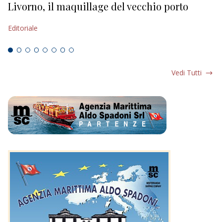
Livorno, il maquillage del vecchio porto
L
s
Editoriale
Ed
Vedi Tutti