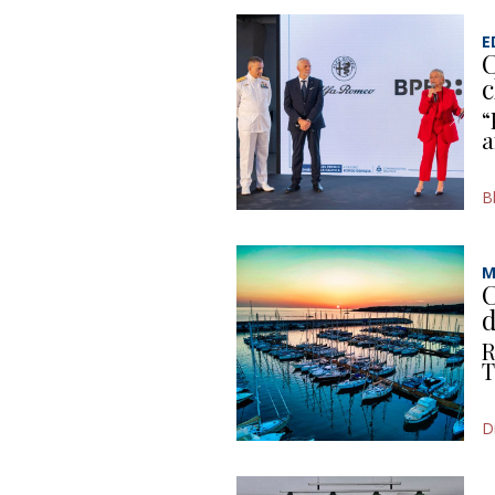
E
C
c
“
a
B
M
C
d
R
T
D