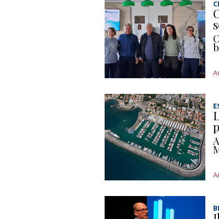
C
O
s
C
b
A
E
L
p
A
M
A
B
I