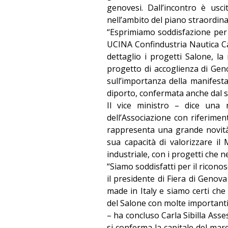
genovesi. Dall’incontro è usc
nell’ambito del piano straordina
“Esprimiamo soddisfazione per l
UCINA Confindustria Nautica Ca
dettaglio i progetti Salone, l
progetto di accoglienza di Gen
sull’importanza della manifes
diporto, confermata anche dal s
Il vice ministro – dice una
dell’Associazione con riferimen
rappresenta una grande novità, 
sua capacità di valorizzare il 
industriale, con i progetti che 
“Siamo soddisfatti per il ricono
il presidente di Fiera di Genov
made in Italy e siamo certi che
del Salone con molte importanti 
– ha concluso Carla Sibilla As
si conferma la capitale del mar