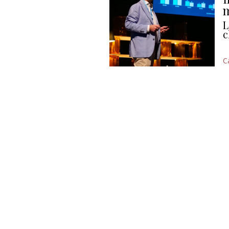
m
L
c
C