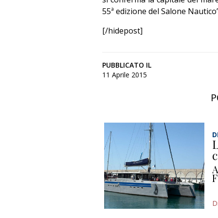
55ª edizione del Salone Nautico”
[/hidepost]
PUBBLICATO IL
11 Aprile 2015
P
D
L
c
A
F
D