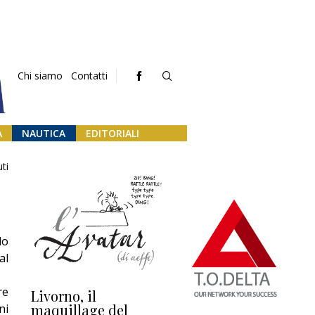
Chi siamo
Contatti
A
NAUTICA
EDITORIALI
ti
lo
al
re
Livorno, il
L’uscita di scena di
Da
maquillage del
Marilli e il mosaico
gu
ni