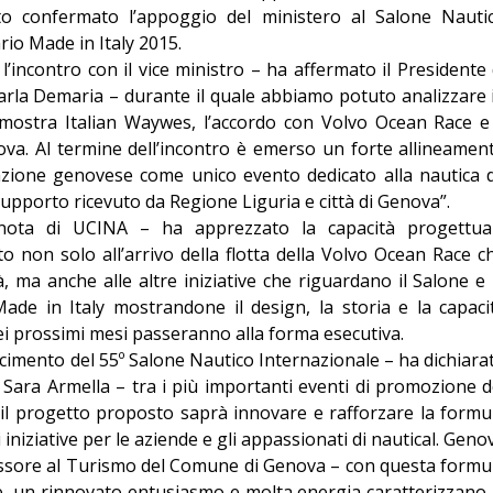
ito confermato l’appoggio del ministero al Salone Nauti
Editoriale
rio Made in Italy 2015.
’incontro con il vice ministro – ha affermato il Presidente 
rla Demaria – durante il quale abbiamo potuto analizzare 
a mostra Italian Waywes, l’accordo con Volvo Ocean Race e 
ova. Al termine dell’incontro è emerso un forte allineamen
tazione genovese come unico evento dedicato alla nautica 
upporto ricevuto da Regione Liguria e città di Genova”.
 nota di UCINA – ha apprezzato la capacità progettua
to non solo all’arrivo della flotta della Volvo Ocean Race c
ma anche alle altre iniziative che riguardano il Salone e 
Made in Italy mostrandone il design, la storia e la capaci
nei prossimi mesi passeranno alla forma esecutiva.
scimento del 55º Salone Nautico Internazionale – ha dichiara
a Sara Armella – tra i più importanti eventi di promozione d
 il progetto proposto saprà innovare e rafforzare la formu
iniziative per le aziende e gli appassionati di nautical. Geno
sessore al Turismo del Comune di Genova – con questa formu
e, un rinnovato entusiasmo e molta energia caratterizzano 