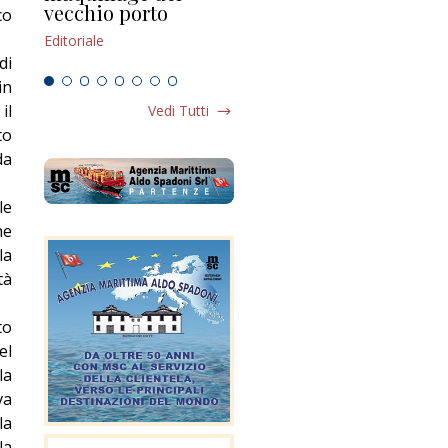
vecchio porto
scompaginato
co
Edi
Editoriale
Editoriale
di
in
il
Vedi Tutti
to
da
le
he
la
tà
to
el
la
va
la
la