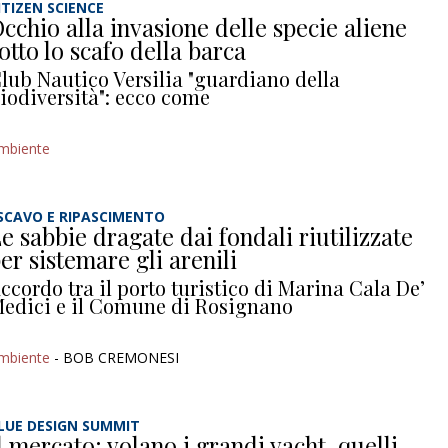
ITIZEN SCIENCE
cchio alla invasione delle specie aliene
otto lo scafo della barca
lub Nautico Versilia "guardiano della
iodiversità": ecco come
mbiente
SCAVO E RIPASCIMENTO
e sabbie dragate dai fondali riutilizzate
er sistemare gli arenili
ccordo tra il porto turistico di Marina Cala De’
edici e il Comune di Rosignano
mbiente
- BOB CREMONESI
LUE DESIGN SUMMIT
l mercato: volano i grandi yacht, quelli