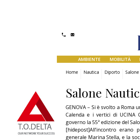
AMBIENTE
MOBILITÀ
Home
Nautica
Diporto
Salone
Salone Nautic
GENOVA – Si è svolto a Roma un 
Calenda e i vertici di UCINA 
governo la 55ª edizione del Sal
[hidepost]All’incontro erano 
generale Marina Stella, e la soc