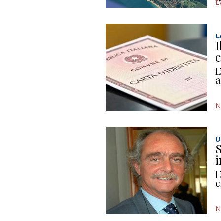
E
L
I
c
L
a
N
U
S
i
L
c
N