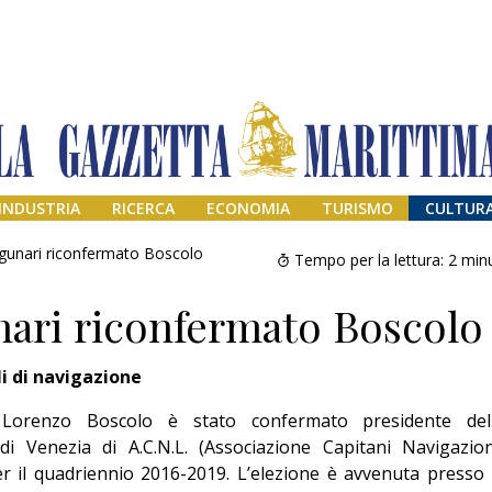
INDUSTRIA
RICERCA
ECONOMIA
TURISMO
CULTUR
agunari riconfermato Boscolo
Tempo per la lettura:
2
minu
nari riconfermato Boscolo
li di navigazione
Lorenzo Boscolo è stato confermato presidente del
di Venezia di A.C.N.L. (Associazione Capitani Navigazio
Addio amico
r il quadriennio 2016-2019. L’elezione è avvenuta presso 
Giorgio