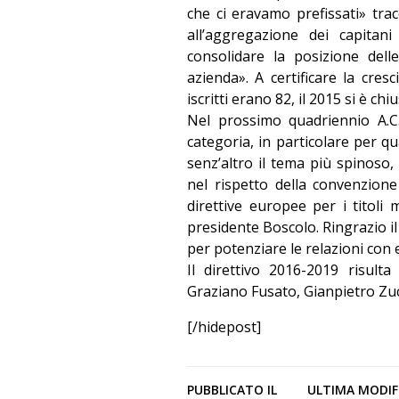
che ci eravamo prefissati» trac
all’aggregazione dei capitan
consolidare la posizione dell
azienda». A certificare la cres
iscritti erano 82, il 2015 si è chi
Nel prossimo quadriennio A.C.N
categoria, in particolare per qua
senz’altro il tema più spinoso, 
nel rispetto della convenzion
direttive europee per i titoli
presidente Boscolo. Ringrazio il
per potenziare le relazioni con e
Il direttivo 2016-2019 risul
Graziano Fusato, Gianpietro Zuc
[/hidepost]
PUBBLICATO IL
ULTIMA MODIF