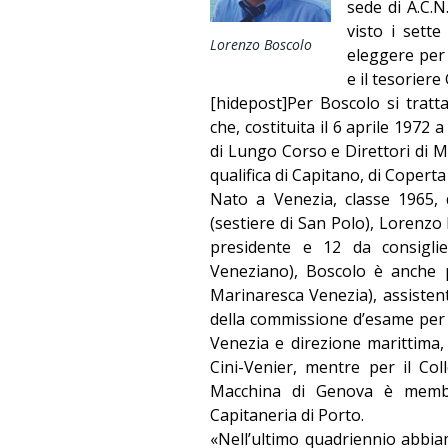
sede di A.C.N
visto i sett
Lorenzo Boscolo
eleggere per 
e il tesorier
[hidepost]Per Boscolo si tratt
che, costituita il 6 aprile 1972 
di Lungo Corso e Direttori di M
qualifica di Capitano, di Coperta
Nato a Venezia, classe 1965, 
(sestiere di San Polo), Lorenzo B
presidente e 12 da consigli
Veneziano), Boscolo è anche p
Marinaresca Venezia), assisten
della commissione d’esame per i 
Venezia e direzione marittima, 
Cini-Venier, mentre per il Co
Macchina di Genova è memb
Capitaneria di Porto.
«Nell’ultimo quadriennio abbia