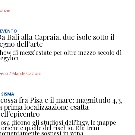
otizie
’EVENTO
a Bali alla Capraia, due isole sotto il
egno dell’arte
how di mezz’estate per oltre mezzo secolo di
egylon
venti / Manifestazioni
L SISMA
cossa fra Pisa e il mare: magnitudo 4,3,
a prima localizzazione esatta
ell’epicentro
osa dicono gli studiosi dell'Ingv, le mappe
toriche e quelle del rischio. Rfi: treni
omentamente sospesi in zona