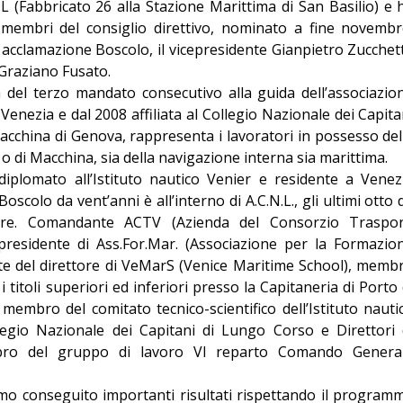
.L (Fabbricato 26 alla Stazione Marittima di San Basilio) e 
Editoriale
e membri del consiglio direttivo, nominato a fine novembr
acclamazione Boscolo, il vicepresidente Gianpietro Zucchet
e Graziano Fusato.
a del terzo mandato consecutivo alla guida dell’associazio
a Venezia e dal 2008 affiliata al Collegio Nazionale dei Capita
acchina di Genova, rappresenta i lavoratori in possesso del
 o di Macchina, sia della navigazione interna sia marittima.
diplomato all’Istituto nautico Venier e residente a Venez
oscolo da vent’anni è all’interno di A.C.N.L., gli ultimi otto 
ere. Comandante ACTV (Azienda del Consorzio Traspor
residente di Ass.For.Mar. (Associazione per la Formazio
te del direttore di VeMarS (Venice Maritime School), memb
titoli superiori ed inferiori presso la Capitaneria di Porto 
membro del comitato tecnico-scientifico dell’Istituto nauti
llegio Nazionale dei Capitani di Lungo Corso e Direttori 
ro del gruppo di lavoro VI reparto Comando Genera
mo conseguito importanti risultati rispettando il program