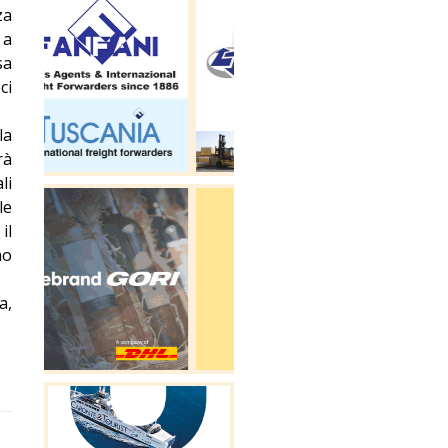
za
 a
sa
ci
la
rà
li
le
il
mo
a,