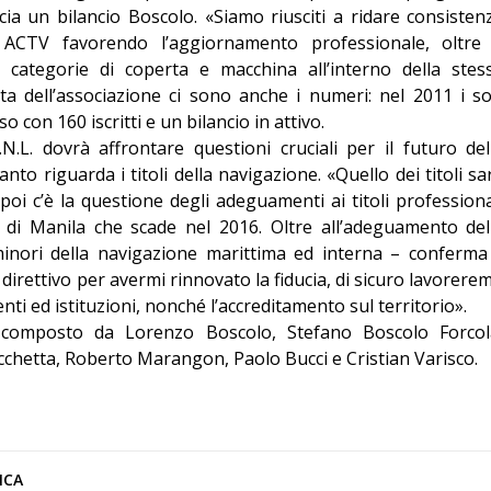
cia un bilancio Boscolo. «Siamo riusciti a ridare consisten
i ACTV favorendo l’aggiornamento professionale, oltre
e categorie di coperta e macchina all’interno della stes
cita dell’associazione ci sono anche i numeri: nel 2011 i so
uso con 160 iscritti e un bilancio in attivo.
.L. dovrà affrontare questioni cruciali per il futuro del
nto riguarda i titoli della navigazione. «Quello dei titoli sa
poi c’è la questione degli adeguamenti ai titoli professiona
e di Manila che scade nel 2016. Oltre all’adeguamento del
 minori della navigazione marittima ed interna – conferma 
 direttivo per avermi rinnovato la fiducia, di sicuro lavorere
nti ed istituzioni, nonché l’accreditamento sul territorio».
ta composto da Lorenzo Boscolo, Stefano Boscolo Forcol
chetta, Roberto Marangon, Paolo Bucci e Cristian Varisco.
ICA