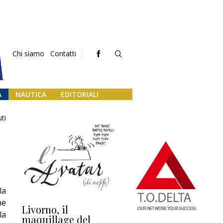
Chi siamo
Contatti
A
NAUTICA
EDITORIALI
ti
la
ne
Livorno, il
L’uscita di scena di
Da
la
maquillage del
Marilli e il mosaico
gu