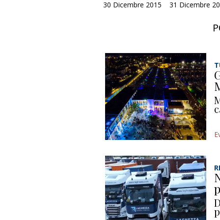
30 Dicembre 2015
31 Dicembre 201
P
T
G
M
M
c
E
R
N
p
D
p