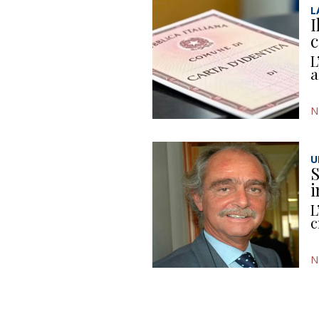
L
I
c
L
a
N
U
S
i
L
c
N