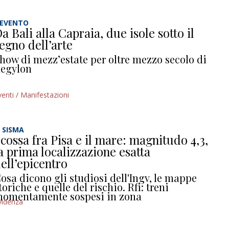
’EVENTO
a Bali alla Capraia, due isole sotto il
egno dell’arte
how di mezz’estate per oltre mezzo secolo di
egylon
venti / Manifestazioni
L SISMA
cossa fra Pisa e il mare: magnitudo 4,3,
a prima localizzazione esatta
ell’epicentro
osa dicono gli studiosi dell'Ingv, le mappe
toriche e quelle del rischio. Rfi: treni
omentamente sospesi in zona
videnza