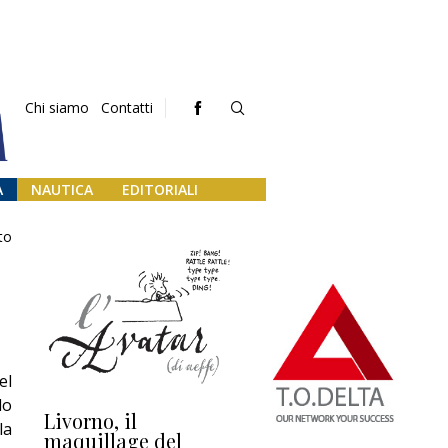
Chi siamo
Contatti
A
NAUTICA
EDITORIALI
to
el
lo
Livorno, il
L’uscita di scena di
Da
la
maquillage del
Marilli e il mosaico
gu