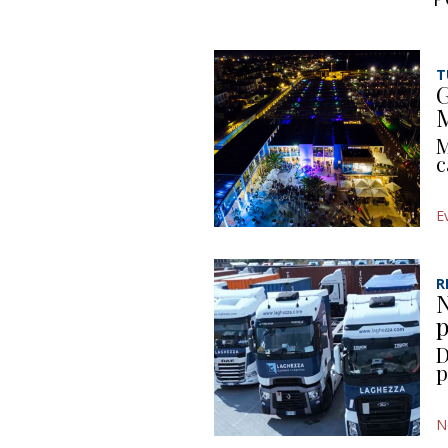
T
G
M
M
c
E
R
N
p
D
p
N