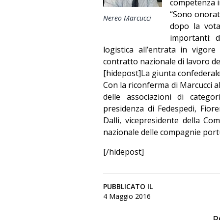
competenza i
“Sono onorato
Nereo Marcucci
dopo la vota
importanti: d
logistica all’entrata in vigo
contratto nazionale di lavoro de
[hidepost]La giunta confederale
Con la riconferma di Marcucci al
delle associazioni di categor
presidenza di Fedespedi, Fiore
Dalli, vicepresidente della Com
nazionale delle compagnie port
[/hidepost]
PUBBLICATO IL
4 Maggio 2016
P