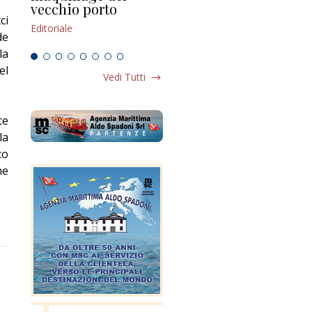
vecchio porto
scompaginato
Edi
ci
Editoriale
Editoriale
de
la
el
Vedi Tutti
ce
la
co
ne