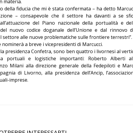
n materia.
Editoriale
 della fiducia che mi è stata confermata – ha detto Marcuc
zione – consapevole che il settore ha davanti a se sfi
all’attuazione del Piano nazionale della portualità e del
re del nuovo codice doganale dell’Unione e dal rinnovo d
l settore alle nuove problematiche sulle frontiere terrestri”.
 nominerà a breve i vicepresidenti di Marcucci.
la presidenza Confetra, sono ben quattro i livornesi al verti
ia portuali e logistiche importanti: Roberto Alberti al
nzo Milani alla direzione generale della Fedepiloti e Mar
pagnia di Livorno, alla presidenza dell’Ancip, l’associazio
uali-imprese.
OTREBBE INTERESSARTI