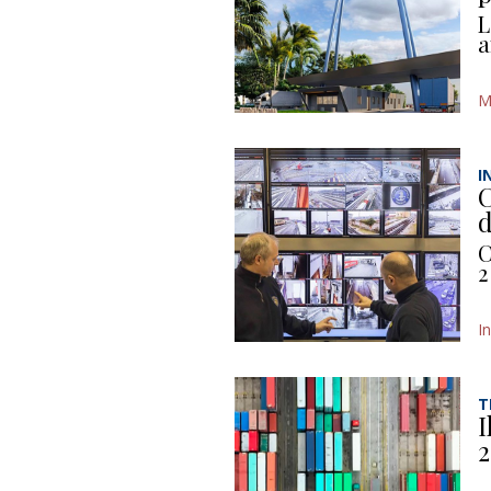
L
a
M
I
C
d
C
2
I
T
I
2