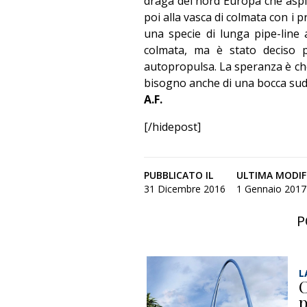
draga del nord Europa che aspir
poi alla vasca di colmata con i 
una specie di lunga pipe-line a
colmata, ma è stato deciso 
autopropulsa. La speranza è che 
bisogno anche di una bocca sud 
A.F.
[/hidepost]
PUBBLICATO IL
ULTIMA MODIF
31 Dicembre 2016
1 Gennaio 2017 
P
L
C
p