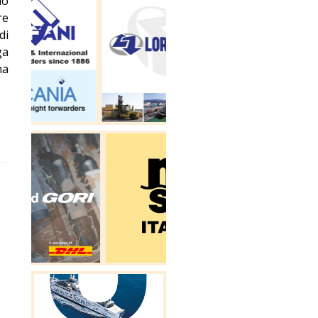
lo
re
di
ga
ha