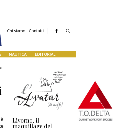
Chi siamo
Contatti
A
NAUTICA
EDITORIALI
a:
i
 è
Livorno, il
L’uscita di scena di
Da
maquillage del
Marilli e il mosaico
gu
te