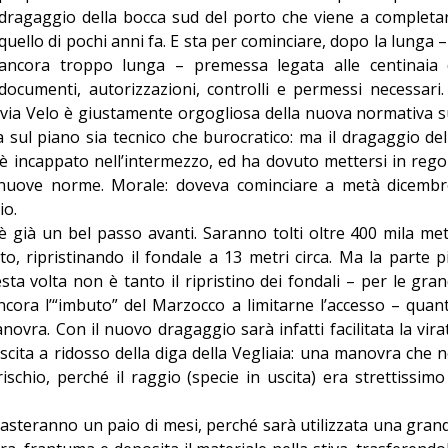
dragaggio della bocca sud del porto che viene a completa
Editoriale
quello di pochi anni fa. E sta per cominciare, dopo la lunga –
ancora troppo lunga – premessa legata alle centinaia 
documenti, autorizzazioni, controlli e permessi necessari. 
lvia Velo è giustamente orgogliosa della nuova normativa s
ta sul piano sia tecnico che burocratico: ma il dragaggio del
è incappato nell’intermezzo, ed ha dovuto mettersi in rego
e nuove norme. Morale: doveva cominciare a metà dicembr
io.
è già un bel passo avanti. Saranno tolti oltre 400 mila met
o, ripristinando il fondale a 13 metri circa. Ma la parte p
ta volta non è tanto il ripristino dei fondali – per le gran
cora l’“imbuto” del Marzocco a limitarne l’accesso – quan
novra. Con il nuovo dragaggio sarà infatti facilitata la vira
scita a ridosso della diga della Vegliaia: una manovra che n
chio, perché il raggio (specie in uscita) era strettissimo
asteranno un paio di mesi, perché sarà utilizzata una gran