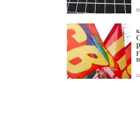
E
I
C
p
F
m
L