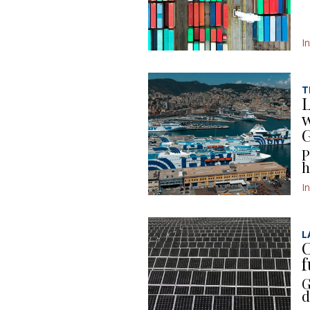
I
T
L
w
P
h
I
L
C
f
G
d