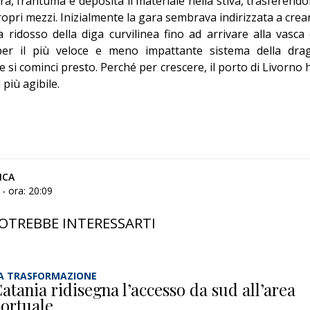
a, frantuma e deposita il materiale nella stiva, trasferendo
propri mezzi. Inizialmente la gara sembrava indirizzata a crea
 ridosso della diga curvilinea fino ad arrivare alla vasca 
per il più veloce e meno impattante sistema della dra
si cominci presto. Perché per crescere, il porto di Livorno 
più agibile.
ICA
- ora: 20:09
OTREBBE INTERESSARTI
A TRASFORMAZIONE
atania ridisegna l’accesso da sud all’area
ortuale