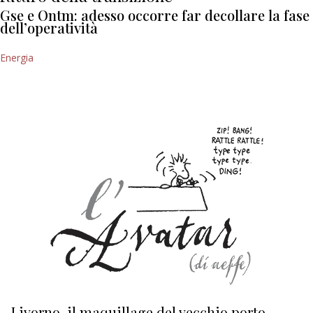
Gse e Ontm: adesso occorre far decollare la fase
dell’operatività
Energia
Livorno, il maquillage del vecchio porto
L