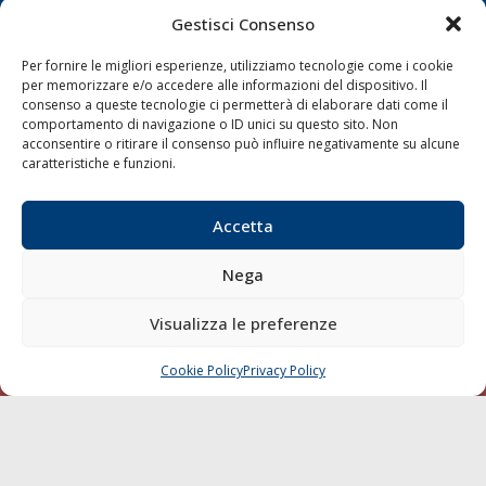
Gestisci Consenso
Shipping
Per fornire le migliori esperienze, utilizziamo tecnologie come i cookie
Porti/Interporti
per memorizzare e/o accedere alle informazioni del dispositivo. Il
Trasporti
consenso a queste tecnologie ci permetterà di elaborare dati come il
comportamento di navigazione o ID unici su questo sito. Non
Varie
acconsentire o ritirare il consenso può influire negativamente su alcune
caratteristiche e funzioni.
Sostenibilità
Compagnie di Navigazione
Accetta
Blue economy
Diporto
Nega
Chi siamo
Visualizza le preferenze
Contatti
Cookie Policy
Privacy Policy
CHIAMA
SCRIVI
SEGUI