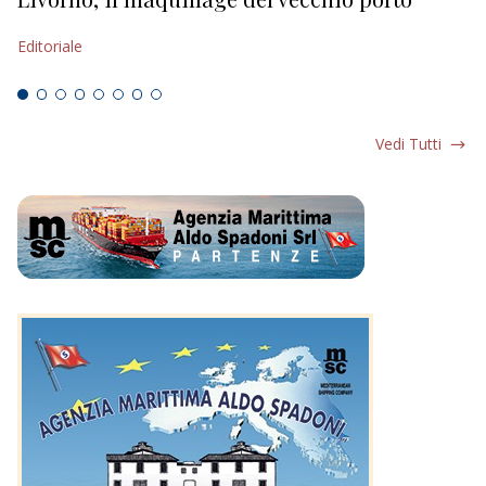
s
Editoriale
Ed
Vedi Tutti