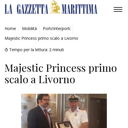
AMBIENTE
Home
Mobilità
Porti/Interporti
Majestic Princess primo scalo a Livorno
MOBILITÀ
Tempo per la lettura:
2
minuti
INDUSTRIA
Majestic Princess primo
RICERCA
scalo a Livorno
ECONOMIA
TURISMO
CULTURA
NAUTICA