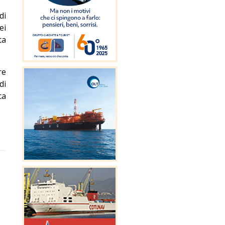
di
ei
ta
re
di
ca