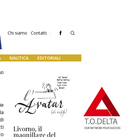
Chi siamo
Contatti
A
NAUTICA
EDITORIALI
ti
ie
la
di
ti
Livorno, il
L’uscita di scena di
Da
maquillage del
Marilli e il mosaico
gu
zo