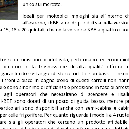
unico sul mercato.
Editoriale
Ideali per molteplici impieghi sia all’interno c
all’esterno, i KBE sono disponibili sia nella versio
 15, 18 e 20 quintali, che nella versione KBE a quattro ruot
a tre ruote uniscono produttività, performance ed economici
ore bimotore e la trasmissione di alta qualità offrono 
 garantendo così angoli di sterzo ridotti e un basso consu
 i freni a disco in bagno d’olio di questi carrelli non han
e sono sinonimo di efficienza e precisione in fase di arrest
 agli operatori che necessitano di scendere e risali
i KBET sono dotati di un posto di guida basso, mentre p
particolari sono disponibili anche con semi-cabina e cabi
er celle frigorifere. Per quanto riguarda i modelli a 4 ruote,
re sia gli operatori che cercano un prodotto affidabile
i, sia chi ha bisogno di elevate performance e produttivit