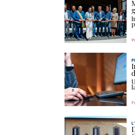
M
g
I
p
I
P
I
d
U
l
F
L
D