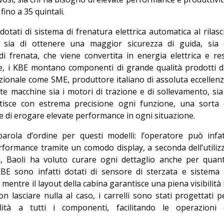
ino a 35 quintali.
 dotati di sistema di frenatura elettrica automatica al rilasc
do sia di ottenere una maggior sicurezza di guida, sia 
di frenata, che viene convertita in energia elettrica e re
re, i KBE montano componenti di grande qualità prodotti d
azionale come SME, produttore italiano di assoluta eccellenz
 macchine sia i motori di trazione e di sollevamento, sia 
stisce con estrema precisione ogni funzione, una sorta 
te di erogare elevate performance in ogni situazione.
parola d’ordine per questi modelli: l’operatore può infat
 performance tramite un comodo display, a seconda dell’utiliz
oni, Baoli ha voluto curare ogni dettaglio anche per quan
 KBE sono infatti dotati di sensore di sterzata e sistema 
, mentre il layout della cabina garantisce una piena visibilità 
non lasciare nulla al caso, i carrelli sono stati progettati p
ilità a tutti i componenti, facilitando le operazioni 