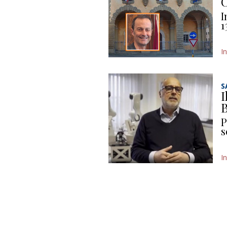
C
I
1
I
S
I
B
P
s
I