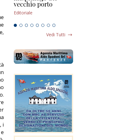
vecchio porto
scompaginato
Edi
Editoriale
Editoriale
he
ne
e,
Vedi Tutti
tà
un
mo
no
o.
re
er
na
 i
 e
à,