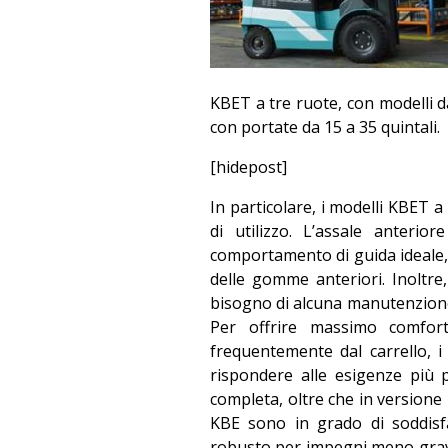
KBET a tre ruote, con modelli da
con portate da 15 a 35 quintali.
[hidepost]
In particolare, i modelli KBET 
di utilizzo. L’assale anteri
comportamento di guida ideale,
delle gomme anteriori. Inoltre,
bisogno di alcuna manutenzione 
Per offrire massimo comfort
frequentemente dal carrello, 
rispondere alle esigenze più 
completa, oltre che in versione p
KBE sono in grado di soddisfa
robusto per impegni meno gravos