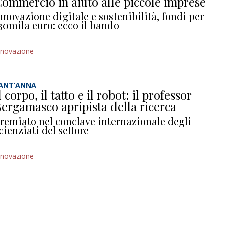
ommercio in aiuto alle piccole imprese
nnovazione digitale e sostenibilità, fondi per
30mila euro: ecco il bando
nnovazione
ANT’ANNA
l corpo, il tatto e il robot: il professor
ergamasco apripista della ricerca
remiato nel conclave internazionale degli
cienziati del settore
nnovazione