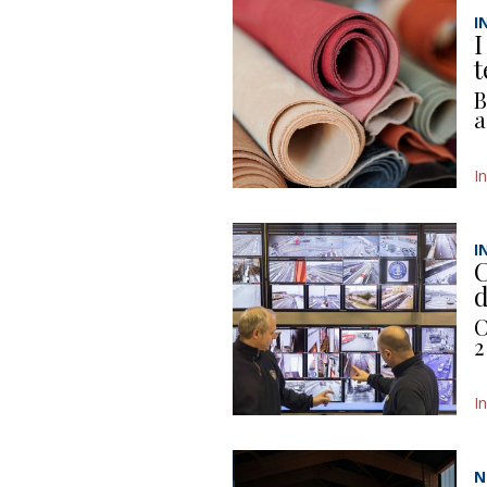
I
I
t
B
a
I
I
C
d
C
2
I
N