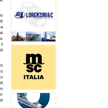
io
di
sa
ai
a.
il
di
ti
zo
to
di
in
er
di