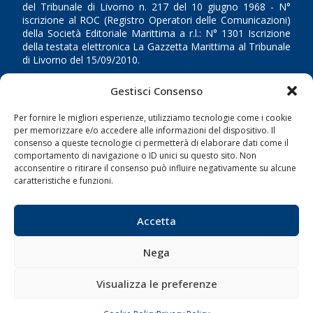
del Tribunale di Livorno n. 217 del 10 giugno 1968 - N°
iscrizione al ROC (Registro Operatori delle Comunicazioni)
della Società Editoriale Marittima a r.l.: N° 1301 Iscrizione
della testata elettronica La Gazzetta Marittima al Tribunale
di Livorno del 15/09/2010.
LINK
Gestisci Consenso
Per fornire le migliori esperienze, utilizziamo tecnologie come i cookie
Shipping
per memorizzare e/o accedere alle informazioni del dispositivo. Il
consenso a queste tecnologie ci permetterà di elaborare dati come il
Porti/Interporti
comportamento di navigazione o ID unici su questo sito. Non
Trasporti
acconsentire o ritirare il consenso può influire negativamente su alcune
caratteristiche e funzioni.
Varie
Sostenibilità
Accetta
Compagnie di Navigazione
Blue economy
Nega
Diporto
Visualizza le preferenze
Chi siamo