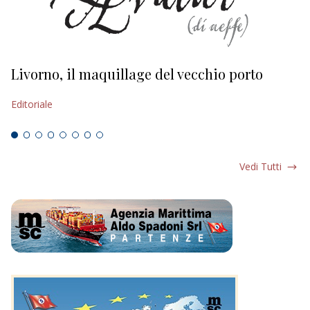
Livorno, il maquillage del vecchio porto
L
s
Editoriale
Ed
Vedi Tutti