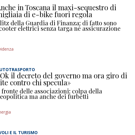
nche in Toscana il maxi-sequestro di
igliaia di e-bike fuori regola
litz della Guardia di Finanza: di fatto sono
cooter elettrici senza targa né assicurazione
videnza
UTOTRASPORTO
Ok il decreto del governo ma ora giro di
ite contro chi specula»
l fronte delle associazioni: colpa della
eopolitica ma anche dei furbetti
nergia
 VOLI E IL TURISMO