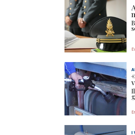
A
m
B
s
E
A
«
v
I
g
E
I