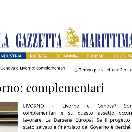
INDUSTRIA
RICERCA
ECONOMIA
TURISMO
CULTUR
Genova e Livorno: complementari
Tempo per la lettura:
2
minu
orno: complementari
LIVORNO – Livorno e Genova? So
complementari e su questo assetto occor
lavorare. La Darsena Europa? Se il progetto
Addio amico
stato salvato e finanziato dal Governo è perché 
Giorgio