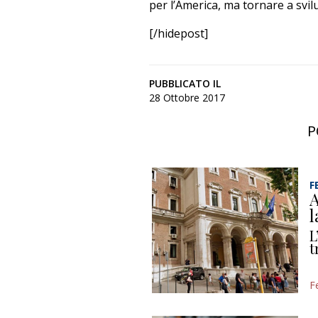
per l’America, ma tornare a svil
[/hidepost]
PUBBLICATO IL
28 Ottobre 2017
P
F
A
l
L
t
F