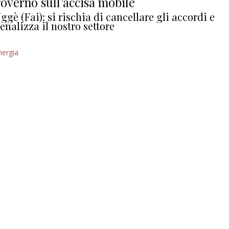
overno sull’accisa mobile
ggè (Fai): si rischia di cancellare gli accordi e
enalizza il nostro settore
nergia