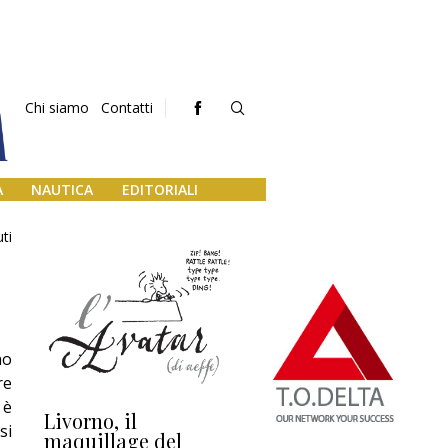
Chi siamo
Contatti
A
NAUTICA
EDITORIALI
ti
no
re
 è
Livorno, il
L’uscita di scena di
Da
si
maquillage del
Marilli e il mosaico
gu