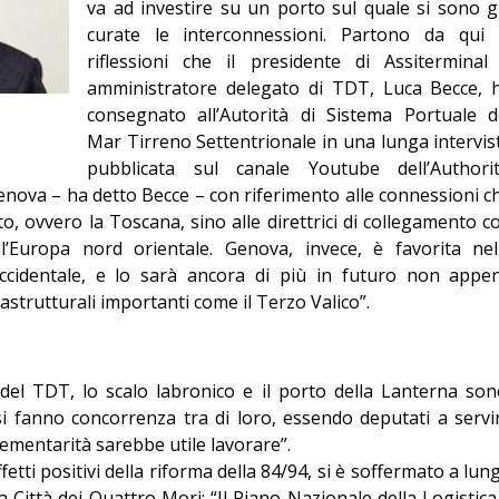
va ad investire su un porto sul quale si sono g
Editoriale
curate le interconnessioni. Partono da qui 
riflessioni che il presidente di Assiterminal
amministratore delegato di TDT, Luca Becce, 
consegnato all’Autorità di Sistema Portuale d
Mar Tirreno Settentrionale in una lunga intervis
pubblicata sul canale Youtube dell’Authorit
Genova – ha detto Becce – con riferimento alle connessioni c
o, ovvero la Toscana, sino alle direttrici di collegamento c
ell’Europa nord orientale. Genova, invece, è favorita nel
occidentale, e lo sarà ancora di più in futuro non appe
strutturali importanti come il Terzo Valico”.
del TDT, lo scalo labronico e il porto della Lanterna son
i fanno concorrenza tra di loro, essendo deputati a servi
lementarità sarebbe utile lavorare”.
etti positivi della riforma della 84/94, si è soffermato a lun
la Città dei Quattro Mori: “Il Piano Nazionale della Logistica