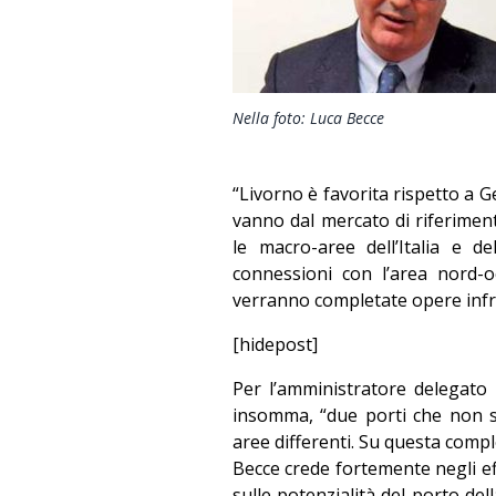
Nella foto: Luca Becce
“Livorno è favorita rispetto a 
vanno dal mercato di riferiment
le macro-aree dell’Italia e d
connessioni con l’area nord-
verranno completate opere infra
[hidepost]
Per l’amministratore delegato 
insomma, “due porti che non s
aree differenti. Su questa comp
Becce crede fortemente negli eff
sulle potenzialità del porto del