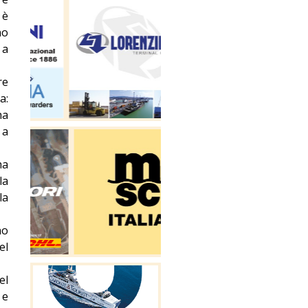
 è
no
 a
re
a:
ha
 a
ha
la
la
no
el
el
 e