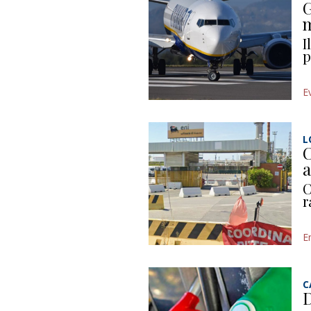
G
m
I
p
E
L
C
a
C
r
E
C
D