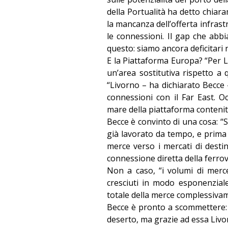
della Portualità ha detto chiara
la mancanza dell’offerta infras
le connessioni. Il gap che ab
questo: siamo ancora deficitari n
E la Piattaforma Europa? “Per L
un’area sostitutiva rispetto a q
“Livorno – ha dichiarato Becce
connessioni con il Far East. 
mare della piattaforma contenito
Becce è convinto di una cosa: “
già lavorato da tempo, e prima di
merce verso i mercati di destin
connessione diretta della ferrov
Non a caso, “i volumi di merc
cresciuti in modo esponenzial
totale della merce complessiva
Becce è pronto a scommettere: 
deserto, ma grazie ad essa Livor