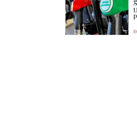
g
U
p
E