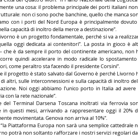
mente una cosa: il problema principale dei porti italiani non
trutturale: non ci sono poche banchine, quello che manca so
biamo con i porti del Nord Europa è principalmente dovuto
ella capacità di inoltro della merce a destinazione”.
ivorno è un progetto fondamentale, perché si va a realizza
uella oggi dedicata ai contenitori”. La posta in gioco è alt
 – che è da sempre il porto del continente americano, non 
Occorre quindi accelerare in modo radicale lo spostamento
ri, come peraltro sta facendo il presidente Corsini”.
Se il progetto è stato salvato dal Governo è perché Livorno 
 altri, sulle interconnessioni e sulla capacità di inoltro del
azione. Noi oggi abbiamo l’unico porto in Italia ad avere 
ia con la rete nazionale”.
e del Terminal Darsena Toscana inoltrati via ferrovia so
e in questi mesi, arrivando a rappresentare oggi il 20% d
mente movimentata. Genova non arriva al 10%”.
“la Piattaforma Europa non sarà una semplice cattedrale n
no potrà non soltanto rafforzare i nostri servizi regolari da