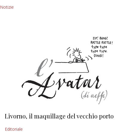
Notizie
Livorno, il maquillage del vecchio porto
L
s
Editoriale