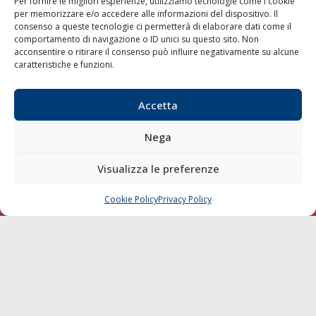
Per fornire le migliori esperienze, utilizziamo tecnologie come i cookie
per memorizzare e/o accedere alle informazioni del dispositivo. Il
Shipping
consenso a queste tecnologie ci permetterà di elaborare dati come il
comportamento di navigazione o ID unici su questo sito. Non
Porti/Interporti
acconsentire o ritirare il consenso può influire negativamente su alcune
Trasporti
caratteristiche e funzioni.
Varie
Sostenibilità
Accetta
Compagnie di Navigazione
Nega
Blue economy
Diporto
Visualizza le preferenze
Chi siamo
Cookie Policy
Privacy Policy
CHIAMA
SCRIVI
Contatti
SEGUI