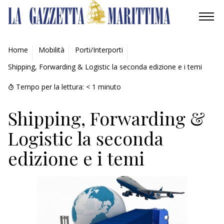
AMBIENTE
Home
Mobilità
Porti/Interporti
Shipping, Forwarding & Logistic la seconda edizione e i temi
MOBILITÀ
Tempo per la lettura:
< 1
minuto
INDUSTRIA
Shipping, Forwarding &
RICERCA
Logistic la seconda
ECONOMIA
edizione e i temi
TURISMO
CULTURA
NAUTICA