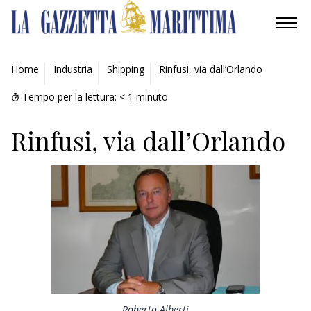
AMBIENTE
Home
Industria
Shipping
Rinfusi, via dall’Orlando
MOBILITÀ
Tempo per la lettura:
< 1
minuto
INDUSTRIA
Rinfusi, via dall’Orlando
RICERCA
ECONOMIA
TURISMO
CULTURA
NAUTICA
Roberto Alberti