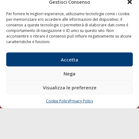
Gestisci Consenso
LINK
Per fornire le migliori esperienze, utilizziamo tecnologie come i cookie
per memorizzare e/o accedere alle informazioni del dispositivo. Il
Shipping
consenso a queste tecnologie ci permetterà di elaborare dati come il
Porti/Interporti
comportamento di navigazione o ID unici su questo sito. Non
acconsentire o ritirare il consenso può influire negativamente su alcune
Trasporti
caratteristiche e funzioni.
Varie
Sostenibilità
Accetta
Compagnie di Navigazione
Nega
Blue economy
Diporto
Visualizza le preferenze
Chi siamo
Cookie Policy
Privacy Policy
CHIAMA
SCRIVI
Contatti
SEGUI