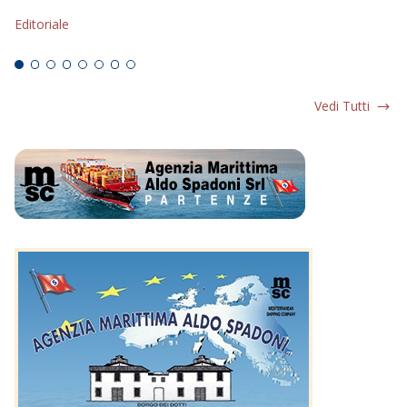
s
Editoriale
Ed
Vedi Tutti