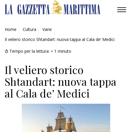
AMBIENTE
Home
Cultura
Varie
Il veliero storico Shtandart: nuova tappa al Cala de’ Medici
MOBILITÀ
Tempo per la lettura:
< 1
minuto
INDUSTRIA
Il veliero storico
RICERCA
Shtandart: nuova tappa
ECONOMIA
al Cala de’ Medici
TURISMO
CULTURA
NAUTICA