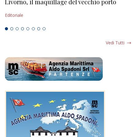
Livorno, il maquillage del vecchio porto
L
s
Editoriale
Ed
Vedi Tutti