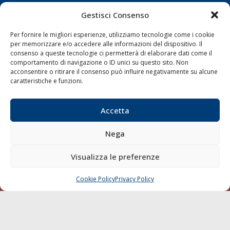
Gestisci Consenso
LINK
Per fornire le migliori esperienze, utilizziamo tecnologie come i cookie
per memorizzare e/o accedere alle informazioni del dispositivo. Il
Shipping
consenso a queste tecnologie ci permetterà di elaborare dati come il
Porti/Interporti
comportamento di navigazione o ID unici su questo sito. Non
acconsentire o ritirare il consenso può influire negativamente su alcune
Trasporti
caratteristiche e funzioni.
Varie
Sostenibilità
Accetta
Compagnie di Navigazione
Nega
Blue economy
Diporto
Visualizza le preferenze
Chi siamo
Cookie Policy
Privacy Policy
CHIAMA
SCRIVI
Contatti
SEGUI