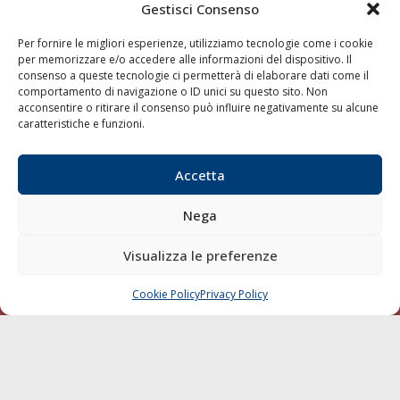
Gestisci Consenso
Shipping
Per fornire le migliori esperienze, utilizziamo tecnologie come i cookie
Porti/Interporti
per memorizzare e/o accedere alle informazioni del dispositivo. Il
Trasporti
consenso a queste tecnologie ci permetterà di elaborare dati come il
comportamento di navigazione o ID unici su questo sito. Non
Varie
acconsentire o ritirare il consenso può influire negativamente su alcune
caratteristiche e funzioni.
Sostenibilità
Compagnie di Navigazione
Accetta
Blue economy
Diporto
Nega
Chi siamo
Visualizza le preferenze
Contatti
Cookie Policy
Privacy Policy
CHIAMA
SCRIVI
SEGUI