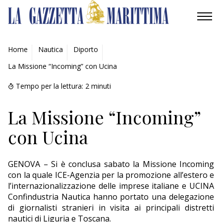
AMBIENTE
Home
Nautica
Diporto
La Missione “Incoming” con Ucina
MOBILITÀ
Tempo per la lettura:
2
minuti
INDUSTRIA
La Missione “Incoming”
RICERCA
con Ucina
ECONOMIA
GENOVA – Si è conclusa sabato la Missione Incoming
TURISMO
con la quale ICE-Agenzia per la promozione all’estero e
l’internazionalizzazione delle imprese italiane e UCINA
CULTURA
Confindustria Nautica hanno portato una delegazione
di giornalisti stranieri in visita ai principali distretti
NAUTICA
nautici di Liguria e Toscana.