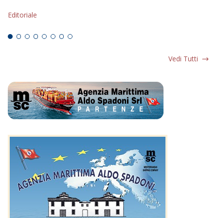
s
Editoriale
Ed
Vedi Tutti