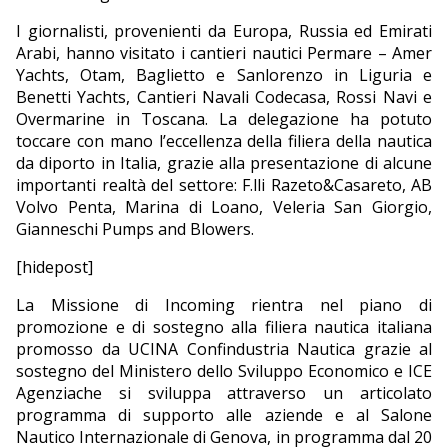
I giornalisti, provenienti da Europa, Russia ed Emirati
EDITORIALI
Arabi, hanno visitato i cantieri nautici Permare – Amer
Yachts, Otam, Baglietto e Sanlorenzo in Liguria e
Benetti Yachts, Cantieri Navali Codecasa, Rossi Navi e
Overmarine in Toscana. La delegazione ha potuto
toccare con mano l’eccellenza della filiera della nautica
da diporto in Italia, grazie alla presentazione di alcune
importanti realtà del settore: F.lli Razeto&Casareto, AB
Volvo Penta, Marina di Loano, Veleria San Giorgio,
Gianneschi Pumps and Blowers.
[hidepost]
La Missione di Incoming rientra nel piano di
promozione e di sostegno alla filiera nautica italiana
promosso da UCINA Confindustria Nautica grazie al
sostegno del Ministero dello Sviluppo Economico e ICE
Agenziache si sviluppa attraverso un articolato
programma di supporto alle aziende e al Salone
Nautico Internazionale di Genova, in programma dal 20