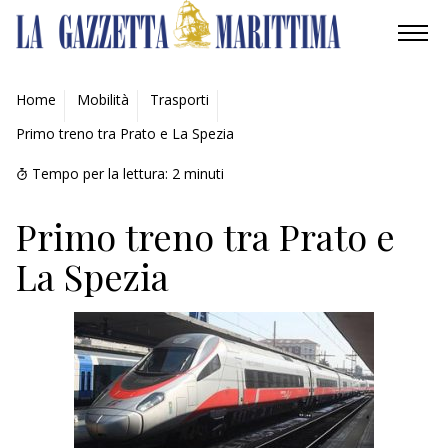
AMBIENTE
Home
Mobilità
Trasporti
Primo treno tra Prato e La Spezia
MOBILITÀ
Tempo per la lettura:
2
minuti
INDUSTRIA
Primo treno tra Prato e
RICERCA
La Spezia
ECONOMIA
TURISMO
CULTURA
NAUTICA