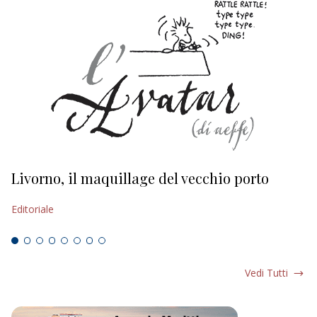
Livorno, il maquillage del vecchio porto
L
s
Editoriale
Ed
Vedi Tutti