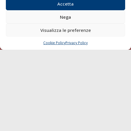
Compagnie di Navigazione
Accetta
Blue economy
Nega
Diporto
Chi siamo
Visualizza le preferenze
Contatti
Cookie Policy
Privacy Policy
CHIAMA
SCRIVI
SEGUI
© 1968 - 2026 Tutti i diritti sono riservati
Cookie Policy
Privacy Policy
Mappa del sito
born in
MaMaStudiOs