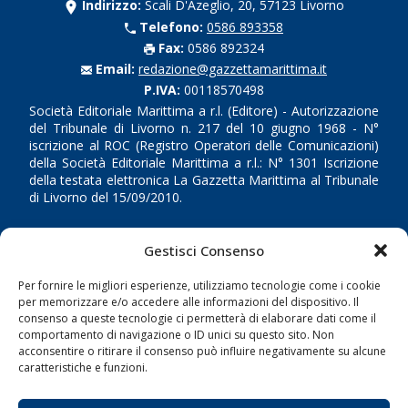
Indirizzo:
Scali D'Azeglio, 20, 57123 Livorno
Telefono:
0586 893358
Fax:
0586 892324
Email:
redazione@gazzettamarittima.it
P.IVA:
00118570498
Società Editoriale Marittima a r.l. (Editore) - Autorizzazione
del Tribunale di Livorno n. 217 del 10 giugno 1968 - N°
iscrizione al ROC (Registro Operatori delle Comunicazioni)
della Società Editoriale Marittima a r.l.: N° 1301 Iscrizione
della testata elettronica La Gazzetta Marittima al Tribunale
di Livorno del 15/09/2010.
LINK
Gestisci Consenso
Shipping
Per fornire le migliori esperienze, utilizziamo tecnologie come i cookie
per memorizzare e/o accedere alle informazioni del dispositivo. Il
Porti/Interporti
consenso a queste tecnologie ci permetterà di elaborare dati come il
Trasporti
comportamento di navigazione o ID unici su questo sito. Non
acconsentire o ritirare il consenso può influire negativamente su alcune
Varie
caratteristiche e funzioni.
Sostenibilità