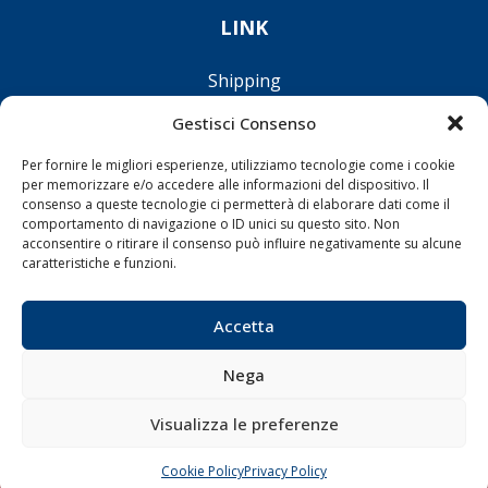
LINK
Shipping
Porti/Interporti
Gestisci Consenso
Trasporti
Per fornire le migliori esperienze, utilizziamo tecnologie come i cookie
Varie
per memorizzare e/o accedere alle informazioni del dispositivo. Il
consenso a queste tecnologie ci permetterà di elaborare dati come il
Sostenibilità
comportamento di navigazione o ID unici su questo sito. Non
Compagnie di Navigazione
acconsentire o ritirare il consenso può influire negativamente su alcune
caratteristiche e funzioni.
Blue economy
Diporto
Accetta
Chi siamo
Contatti
Nega
Visualizza le preferenze
SEGUI
Cookie Policy
Privacy Policy
CHIAMA
SCRIVI