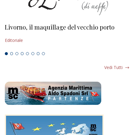
Livorno, il maquillage del vecchio porto
L
s
Editoriale
Ed
Vedi Tutti