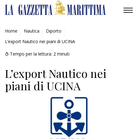
AMBIENTE
Home
Nautica
Diporto
L’export Nautico nei piani di UCINA
MOBILITÀ
Tempo per la lettura:
2
minuti
INDUSTRIA
L’export Nautico nei
RICERCA
piani di UCINA
ECONOMIA
TURISMO
CULTURA
NAUTICA