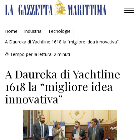
AMBIENTE
Home
Industria
Tecnologie
A Daureka di Yachtline 1618 la “migliore idea innovativa”
MOBILITÀ
Tempo per la lettura:
2
minuti
INDUSTRIA
A Daureka di Yachtline
RICERCA
1618 la “migliore idea
ECONOMIA
innovativa”
TURISMO
CULTURA
NAUTICA