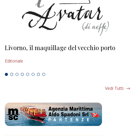
Livorno, il maquillage del vecchio porto
L
s
Editoriale
Ed
Vedi Tutti