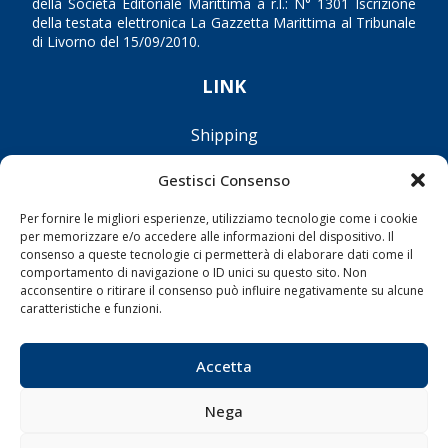
della Società Editoriale Marittima a r.l.: N° 1301 Iscrizione
della testata elettronica La Gazzetta Marittima al Tribunale
di Livorno del 15/09/2010.
LINK
Shipping
Porti/Interporti
Gestisci Consenso
Trasporti
Per fornire le migliori esperienze, utilizziamo tecnologie come i cookie
Varie
per memorizzare e/o accedere alle informazioni del dispositivo. Il
Sostenibilità
consenso a queste tecnologie ci permetterà di elaborare dati come il
comportamento di navigazione o ID unici su questo sito. Non
Compagnie di Navigazione
acconsentire o ritirare il consenso può influire negativamente su alcune
caratteristiche e funzioni.
Blue economy
Diporto
Accetta
Chi siamo
Contatti
Nega