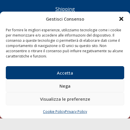
Shipping
Porti/Interporti
Gestisci Consenso
Trasporti
Per fornire le migliori esperienze, utilizziamo tecnologie come i cookie
Varie
per memorizzare e/o accedere alle informazioni del dispositivo. Il
consenso a queste tecnologie ci permetterà di elaborare dati come il
Sostenibilità
comportamento di navigazione o ID unici su questo sito. Non
acconsentire o ritirare il consenso può influire negativamente su alcune
Compagnie di Navigazione
caratteristiche e funzioni.
Blue economy
Diporto
Accetta
Chi siamo
Nega
Contatti
Visualizza le preferenze
SEGUI
Cookie Policy
Privacy Policy
CHIAMA
SCRIVI