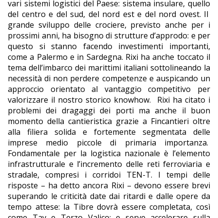
vari sistemi logistici del Paese: sistema insulare, quello
del centro e del sud, del nord est e del nord ovest. Il
grande sviluppo delle crociere, previsto anche per i
prossimi anni, ha bisogno di strutture d’approdo: e per
questo si stanno facendo investimenti importanti,
come a Palermo e in Sardegna. Rixi ha anche toccato il
tema dell’imbarco dei marittimi italiani sottolineando la
necessità di non perdere competenze e auspicando un
approccio orientato al vantaggio competitivo per
valorizzare il nostro storico knowhow.
Rixi ha citato i
problemi dei dragaggi dei porti ma anche il buon
momento della cantieristica grazie a Fincantieri oltre
alla filiera solida e fortemente segmentata delle
imprese medio piccole di primaria importanza.
Fondamentale per la logistica nazionale è l’elemento
infrastrutturale e l’incremento delle reti ferroviaria e
stradale, compresi i corridoi TEN-T. I tempi delle
risposte – ha detto ancora Rixi – devono essere brevi
superando le criticità date dai ritardi e dalle opere da
tempo attese: la Tibre dovrà essere completata, così
come Tav e Terzo Valico; e serve accelerare sulla