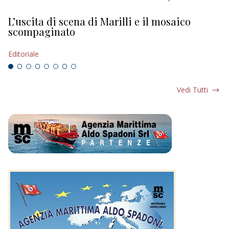
L’uscita di scena di Marilli e il mosaico
D
scompaginato
Ed
Editoriale
Vedi Tutti