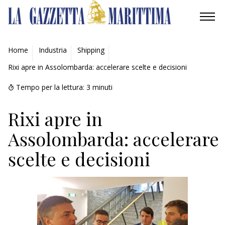
AMBIENTE
Home
Industria
Shipping
Rixi apre in Assolombarda: accelerare scelte e decisioni
MOBILITÀ
Tempo per la lettura:
3
minuti
INDUSTRIA
Rixi apre in
RICERCA
Assolombarda: accelerare
ECONOMIA
scelte e decisioni
TURISMO
CULTURA
NAUTICA