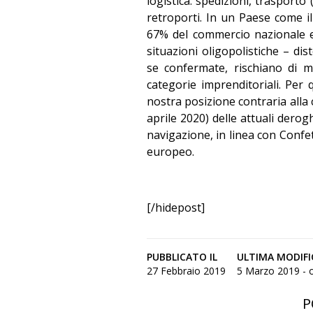
logistica: spedizioni, trasporto (
retroporti. In un Paese come i
67% del commercio nazionale e
situazioni oligopolistiche – di
se confermate, rischiano di 
categorie imprenditoriali. Pe
nostra posizione contraria alla 
aprile 2020) delle attuali derog
navigazione, in linea con Confetr
europeo.
[/hidepost]
PUBBLICATO IL
ULTIMA MODIFI
27 Febbraio 2019
5 Marzo 2019 - o
P