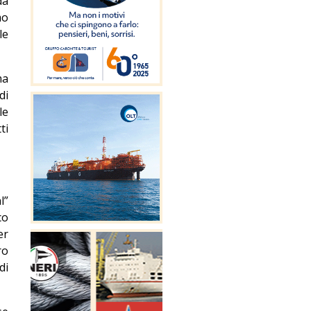
da
mo
le
ma
di
le
ti
l”
co
er
ro
di