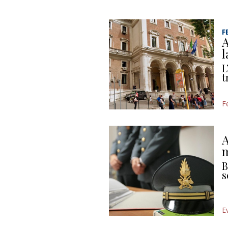
F
A
l
L
t
F
A
m
B
s
E