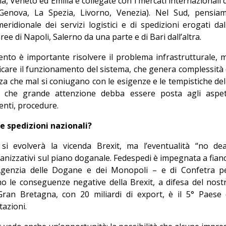
, Veneto ed Emilia e collegate con i mercati internazionali 
Genova, La Spezia, Livorno, Venezia). Nel Sud, pensia
eridionale dei servizi logistici e di spedizioni erogati dal
ee di Napoli, Salerno da una parte e di Bari dall’altra.
nto è importante risolvere il problema infrastrutturale, 
care il funzionamento del sistema, che genera complessità 
za che mal si coniugano con le esigenze e le tempistiche del
ngo che grande attenzione debba essere posta agli aspet
enti, procedure.
le spedizioni nazionali?
 evolverà la vicenda Brexit, ma l’eventualità “no dea
nizzativi sul piano doganale. Fedespedi è impegnata a fian
 l’Agenzia delle Dogane e dei Monopoli – e di Confetra p
tino le conseguenze negative della Brexit, a difesa del nost
ran Bretagna, con 20 miliardi di export, è il 5° Paese 
tazioni.