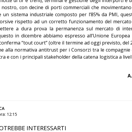
flotte di tir e treni), terminal e gestione degli interporti e d
l nostro, con decine di porti commerciali che movimentano 
 un sistema industriale composto per l’85% da PMI, ques
storsive rispetto ad un corretto funzionamento del mercato
mettere a dura prova la permanenza sul mercato di inte
r questo in dicembre abbiamo espresso all’Unione Europea 
conferma “tout court” (oltre il termine ad oggi previsto, del 
he alla normativa antitrust per i Consorzi tra le compagnie 
a e con i principali stakeholder della catena logistica a livel
A.
CA
ra: 12:15
OTREBBE INTERESSARTI