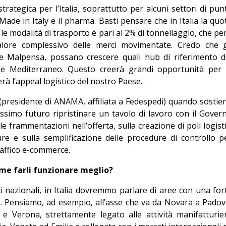
rategica per l’Italia, soprattutto per alcuni settori di pun
ade in Italy e il pharma. Basti pensare che in Italia la quo
 le modalità di trasporto è pari al 2% di tonnellaggio, che pe
valore complessivo delle merci movimentate. Credo che g
lare Malpensa, possano crescere quali hub di riferimento d
e Mediterraneo. Questo creerà grandi opportunità per 
à l’appeal logistico del nostro Paese.
presidente di ANAMA, affiliata a Fedespedi) quando sostie
simo futuro ripristinare un tavolo di lavoro con il Gover
e frammentazioni nell’offerta, sulla creazione di poli logisti
ure e sulla semplificazione delle procedure di controllo p
traffico e-commerce.
come farli funzionare meglio?
ci nazionali, in Italia dovremmo parlare di aree con una for
ca. Pensiamo, ad esempio, all’asse che va da Novara a Padov
e Verona, strettamente legato alle attività manifatturie