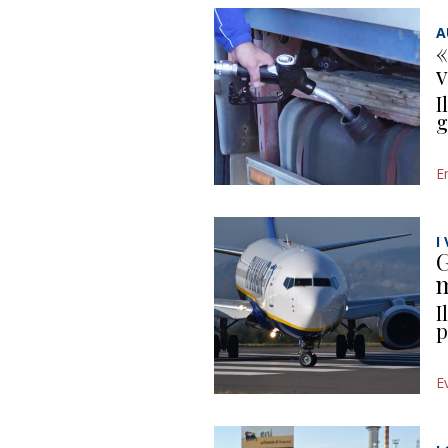
A
«
v
I
g
E
I
G
m
I
p
E