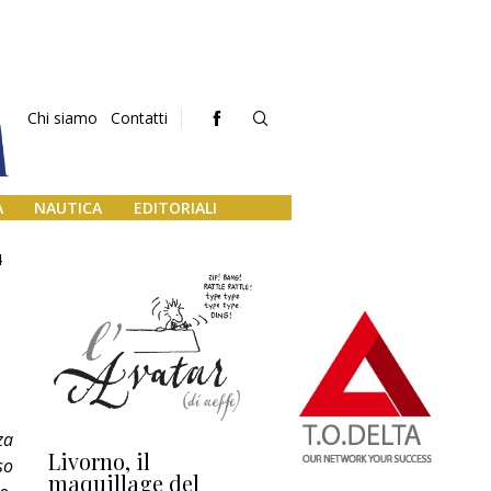
Chi siamo
Contatti
A
NAUTICA
EDITORIALI
4
za
Livorno, il
L’uscita di scena di
Da
so
maquillage del
Marilli e il mosaico
gu