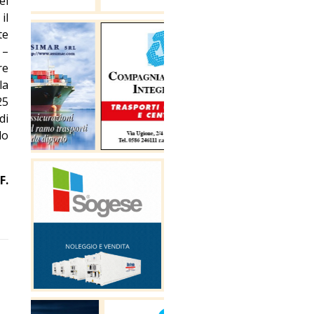
ei
il
te
 –
re
la
25
di
lo
F.