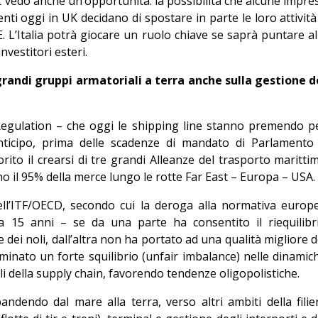
 vedo anche un’opportunità: la possibilità che alcune impre
enti oggi in UK decidano di spostare in parte le loro attività
UE. L’Italia potrà giocare un ruolo chiave se saprà puntare al
nvestitori esteri.
grandi gruppi armatoriali a terra anche sulla gestione d
Regulation – che oggi le shipping line stanno premendo p
ticipo, prima delle scadenze di mandato di Parlamento
to il crearsi di tre grandi Alleanze del trasporto maritti
 il 95% della merce lungo le rotte Far East – Europa – USA.
 dell’ITF/OECD, secondo cui la deroga alla normativa europ
a 15 anni – se da una parte ha consentito il riequilibr
ne dei noli, dall’altra non ha portato ad una qualità migliore d
minato un forte squilibrio (unfair imbalance) nelle dinamic
ali della supply chain, favorendo tendenze oligopolistiche.
dendo dal mare alla terra, verso altri ambiti della filie