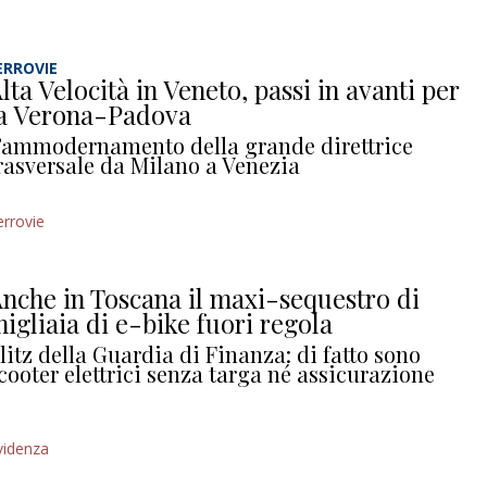
ERROVIE
lta Velocità in Veneto, passi in avanti per
a Verona-Padova
’ammodernamento della grande direttrice
rasversale da Milano a Venezia
errovie
nche in Toscana il maxi-sequestro di
igliaia di e-bike fuori regola
litz della Guardia di Finanza: di fatto sono
cooter elettrici senza targa né assicurazione
videnza