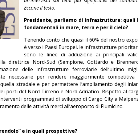
un’intervista sui temi più significativi del compart
Editoriale
Eccone il testo.
Presidente, parliamo di infrastrutture: quali 
fondamentali in mare, terra e per il cielo?
Tenendo conto che quasi il 60% del nostro expo
è verso i Paesi Europei, le infrastrutture prioritar
sono le linee di adduzione ai principali valic
 sulla direttrice Nord-Sud (Sempione, Gottardo e Brennero
zione delle infrastrutture ferroviarie dell’ultimo migl
ente necessarie per rendere maggiormente competitiva 
 quella stradale e per permettere l’ampliamento degli inla
dei porti del Nord Tirreno e Nord Adriatico. Rispetto al car
 interventi programmati di sviluppo di Cargo City a Malpen
oramento delle attività merci all’aeroporto di Fiumicino.
prendolo” e in quali prospettive?