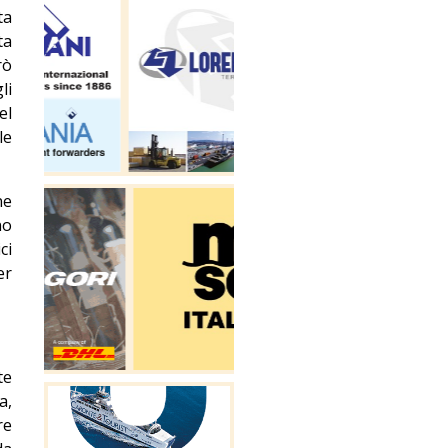
ta
ta
rò
li
el
le
ne
no
ci
er
te
a,
re