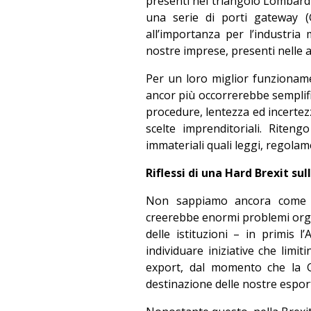
presenti nel triangolo Lombardia
una serie di porti gateway (
all’importanza per l’industria m
nostre imprese, presenti nelle ar
Per un loro miglior funzioname
ancor più occorrerebbe semplifi
procedure, lentezza ed incertez
scelte imprenditoriali. Rite
immateriali quali leggi, regolam
Riflessi di una Hard Brexit sul
Non sappiamo ancora come si
creerebbe enormi problemi orga
delle istituzioni – in primis
individuare iniziative che limi
export, dal momento che la G
destinazione delle nostre espor