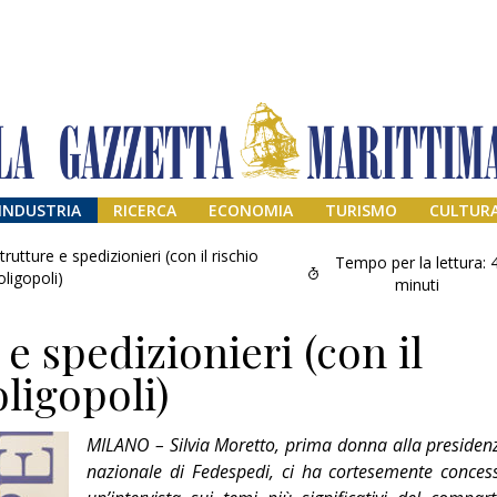
INDUSTRIA
RICERCA
ECONOMIA
TURISMO
CULTUR
trutture e spedizionieri (con il rischio
Tempo per la lettura:
oligopoli)
minuti
 e spedizionieri (con il
oligopoli)
MILANO – Silvia Moretto, prima donna alla presiden
Addio amico
nazionale di Fedespedi, ci ha cortesemente conces
Giorgio