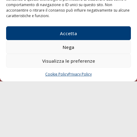
comportamento di navigazione o ID unici su questo sito. Non
Porti/Interporti
acconsentire o ritirare il consenso può influire negativamente su alcune
Trasporti
caratteristiche e funzioni.
Varie
Accetta
Sostenibilità
Compagnie di Navigazione
Nega
Blue economy
Visualizza le preferenze
Diporto
Chi siamo
Cookie Policy
Privacy Policy
CHIAMA
SCRIVI
Contatti
SEGUI