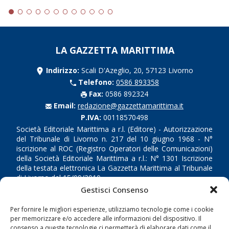
LA GAZZETTA MARITTIMA
Indirizzo:
Scali D'Azeglio, 20, 57123 Livorno
Telefono:
0586 893358
Fax:
0586 892324
Email:
redazione@gazzettamarittima.it
P.IVA:
00118570498
Società Editoriale Marittima a r.l. (Editore) - Autorizzazione
del Tribunale di Livorno n. 217 del 10 giugno 1968 - N°
iscrizione al ROC (Registro Operatori delle Comunicazioni)
della Società Editoriale Marittima a r.l.: N° 1301 Iscrizione
della testata elettronica La Gazzetta Marittima al Tribunale
di Livorno del 15/09/2010.
Gestisci Consenso
LINK
Per fornire le migliori esperienze, utilizziamo tecnologie come i cookie
per memorizzare e/o accedere alle informazioni del dispositivo. Il
Shipping
consenso a queste tecnologie ci permetterà di elaborare dati come il