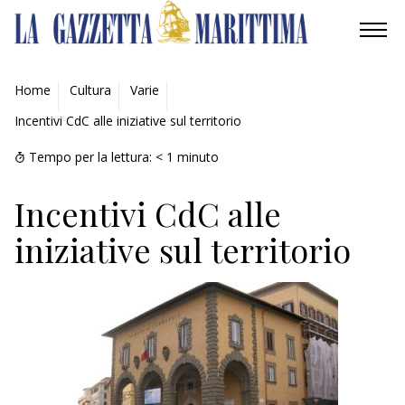
AMBIENTE
Home
Cultura
Varie
Incentivi CdC alle iniziative sul territorio
MOBILITÀ
Tempo per la lettura:
< 1
minuto
INDUSTRIA
Incentivi CdC alle
RICERCA
iniziative sul territorio
ECONOMIA
TURISMO
CULTURA
NAUTICA