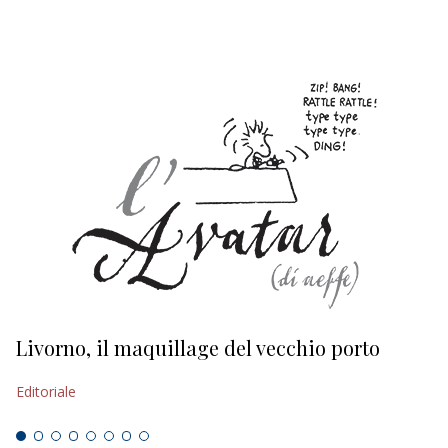
Livorno, il maquillage del vecchio porto
L
s
Editoriale
Ed