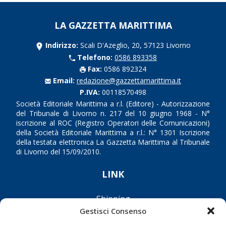
LA GAZZETTA MARITTIMA
Indirizzo:
Scali D'Azeglio, 20, 57123 Livorno
Telefono:
0586 893358
Fax:
0586 892324
Email:
redazione@gazzettamarittima.it
P.IVA:
00118570498
Società Editoriale Marittima a r.l. (Editore) - Autorizzazione
del Tribunale di Livorno n. 217 del 10 giugno 1968 - N°
iscrizione al ROC (Registro Operatori delle Comunicazioni)
della Società Editoriale Marittima a r.l.: N° 1301 Iscrizione
della testata elettronica La Gazzetta Marittima al Tribunale
di Livorno del 15/09/2010.
LINK
Shipping
Gestisci Consenso
Porti/Interporti