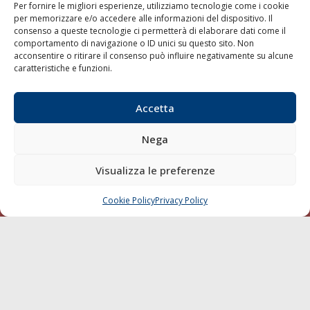
Trasporti
Per fornire le migliori esperienze, utilizziamo tecnologie come i cookie
per memorizzare e/o accedere alle informazioni del dispositivo. Il
Varie
consenso a queste tecnologie ci permetterà di elaborare dati come il
comportamento di navigazione o ID unici su questo sito. Non
Sostenibilità
acconsentire o ritirare il consenso può influire negativamente su alcune
Compagnie di Navigazione
caratteristiche e funzioni.
Blue economy
Diporto
Accetta
Chi siamo
Nega
Contatti
Visualizza le preferenze
SEGUI
Cookie Policy
Privacy Policy
CHIAMA
SCRIVI
© 1968 - 2026 Tutti i diritti sono riservati