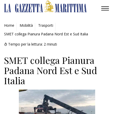
AMBIENTE
Home
Mobilità
Trasporti
SMET collega Pianura Padana Nord Est e Sud Italia
MOBILITÀ
Tempo per la lettura:
2
minuti
INDUSTRIA
SMET collega Pianura
RICERCA
Padana Nord Est e Sud
ECONOMIA
Italia
TURISMO
CULTURA
NAUTICA