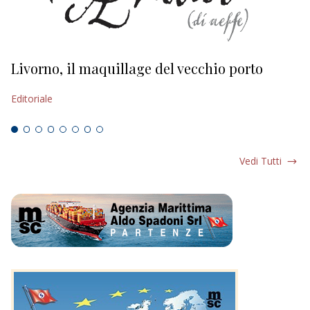
Livorno, il maquillage del vecchio porto
L
s
Editoriale
Ed
Vedi Tutti