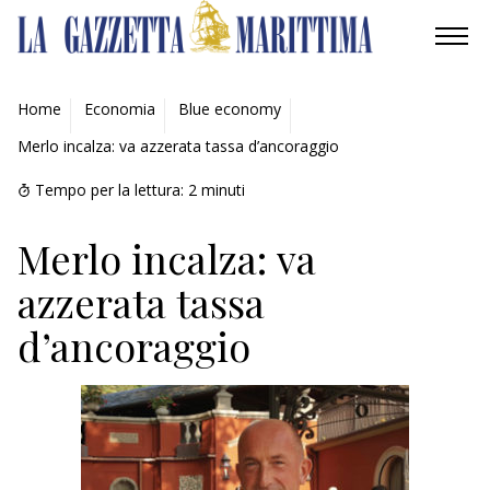
AMBIENTE
Home
Economia
Blue economy
Merlo incalza: va azzerata tassa d’ancoraggio
MOBILITÀ
Tempo per la lettura:
2
minuti
INDUSTRIA
Merlo incalza: va
RICERCA
azzerata tassa
ECONOMIA
d’ancoraggio
TURISMO
CULTURA
NAUTICA