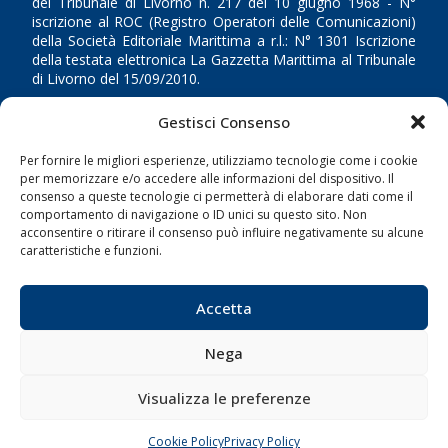
del Tribunale di Livorno n. 217 del 10 giugno 1968 - N°
iscrizione al ROC (Registro Operatori delle Comunicazioni)
della Società Editoriale Marittima a r.l.: N° 1301 Iscrizione
della testata elettronica La Gazzetta Marittima al Tribunale
di Livorno del 15/09/2010.
LINK
Gestisci Consenso
Per fornire le migliori esperienze, utilizziamo tecnologie come i cookie
Shipping
per memorizzare e/o accedere alle informazioni del dispositivo. Il
consenso a queste tecnologie ci permetterà di elaborare dati come il
Porti/Interporti
comportamento di navigazione o ID unici su questo sito. Non
Trasporti
acconsentire o ritirare il consenso può influire negativamente su alcune
caratteristiche e funzioni.
Varie
Sostenibilità
Accetta
Compagnie di Navigazione
Blue economy
Nega
Diporto
Visualizza le preferenze
Chi siamo
Contatti
Cookie Policy
Privacy Policy