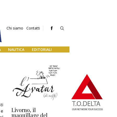
Chi siamo
Contatti
A
NAUTICA
EDITORIALI
3
ti
Livorno, il
L’uscita di scena di
Da
 e
maquillage del
Marilli e il mosaico
gu