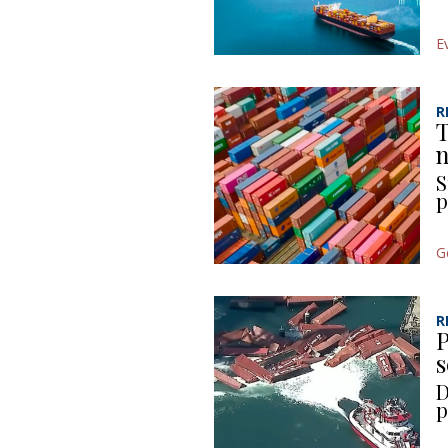
E
R
T
n
S
p
G
R
P
s
D
p