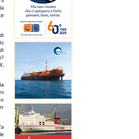
il
la
te
di
lo
di
o?
W,
la
ni
so
er
fa
le