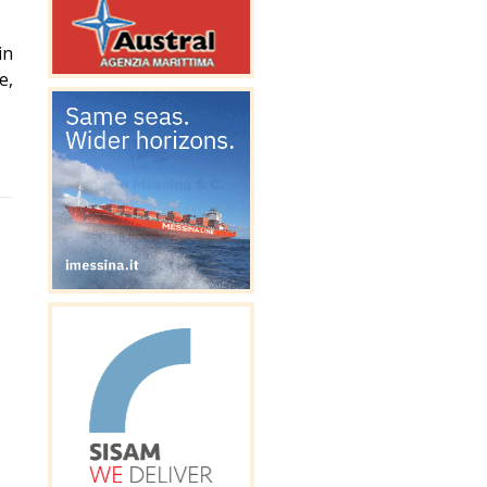
in
e,