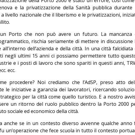
ivatizzazione della Porto 2000 è stato un errore, così come 
nova e la privatizzazione della Sanità pubblica durante 
ivello nazionale che il liberismo e le privatizzazioni, inizia
lito.
 un Porto che non può avere un futuro. La mancanza 
ogrammatico, rischia seriamente di mettere in discussione 
ll’interno dell’azienda e della città. In una città falcidiata 
niti negli ultimi 15 anni ci possiamo permettere tutto quest
strie e i posti di lavoro che sono spariti in questi anni, TR
cc. ecc.
me procedere? Noi crediamo che l’AdSP, preso atto del
 le iniziative a garanzia dei lavoratori, ricercando soluzio
rategico per la città come quello turistico. E a nostro avvi
sere un ritorno del ruolo pubblico dentro la Porto 2000 p
suto sociale ed economico della città.
a anche se in un contesto diverso avvenne qualche anno 
e fu un’operazione che fece scuola in tutto il contesto portua