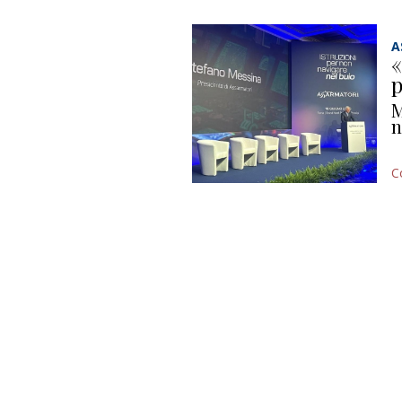
A
«
p
M
n
C