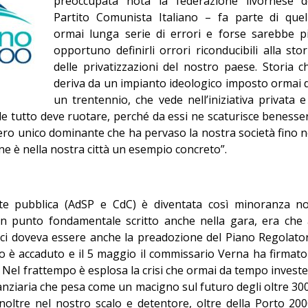
preoccupata nota la federazione livornese d
Editoriale
Partito Comunista Italiano – fa parte di quel
ormai lunga serie di errori e forse sarebbe p
opportuno definirli orrori riconducibili alla stor
delle privatizzazioni del nostro paese. Storia c
deriva da un impianto ideologico imposto ormai 
un trentennio, che vede nell’iniziativa privata e 
ale tutto deve ruotare, perché da essi ne scaturisce benesse
iero unico dominante che ha pervaso la nostra società fino n
ne è nella nostra città un esempio concreto”.
rte pubblica (AdSP e CdC) è diventata così minoranza n
“un punto fondamentale scritto anche nella gara, era che 
 ci doveva essere anche la preadozione del Piano Regolato
to è accaduto e il 5 maggio il commissario Verna ha firmato 
. Nel frattempo è esplosa la crisi che ormai da tempo investe 
nanziaria che pesa come un macigno sul futuro degli oltre 30
noltre nel nostro scalo e detentore, oltre della Porto 200