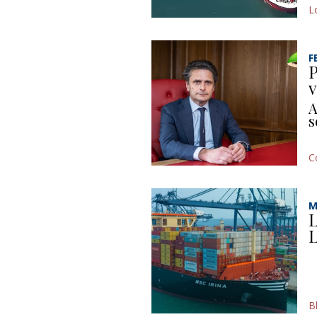
L
F
P
v
A
s
C
M
L
L
B