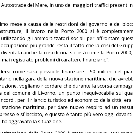
Autostrade del Mare, in uno dei maggiori traffici presenti n
imo mese a causa delle restrizioni del governo e del bloc
rastrutture, il lavoro nella Porto 2000 si è completamen
utilizzando gli ammortizzatori sociali per affrontare ques
reoccupazione più grande resta il fatto che la crisi del Grup
iventata anche la crisi di una società come la Porto 2000,
mai registrato problemi di carattere finanziario”.
ersi come sarà possibile finanziare i 90 milioni del pia
natario nella gara della nuova stazione marittima, che avreb
struzione, vogliamo ricordare che durante la scorsa campag
ve del comune di Livorno, un punto inequivocabile sul qua
ncordi, per il rilancio turistico ed economico della città, era 
lla stazione marittima, per dare nuovo respiro ad un tessu
presso e sfilacciato, e questo è tanto più vero oggi davanti
 ha aggravato la situazione.