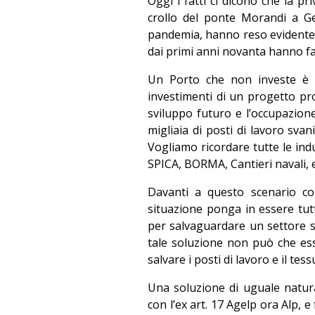
Oggi i fatti ci dicono che la pr
crollo del ponte Morandi a Ge
pandemia, hanno reso evidente a l
dai primi anni novanta hanno fal
Un Porto che non investe è
investimenti di un progetto pr
sviluppo futuro e l’occupazione a
migliaia di posti di lavoro sva
Vogliamo ricordare tutte le indu
SPICA, BORMA, Cantieri navali, e
Davanti a questo scenario co
situazione ponga in essere tutte
per salvaguardare un settore st
tale soluzione non può che es
salvare i posti di lavoro e il tes
Una soluzione di uguale natur
con l’ex art. 17 Agelp ora Alp, 