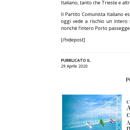
Italiano, tanto che Trieste e alt
Il Partito Comunista Italiano 
oggi vede a rischio un intero 
nonché l’intero Porto passeggeri
[/hidepost]
PUBBLICATO IL
29 Aprile 2020
P
L
A
c
A
r