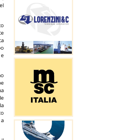
el
co
te
ta
po
 e
no
be
na
le
la
to
 a