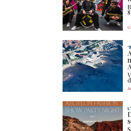
B
8
C
“
A
m
A
V
d
A
L
D
s
S