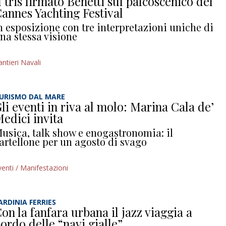
l tris firmato Benetti sul palcoscenico del
annes Yachting Festival
n esposizione con tre interpretazioni uniche di
na stessa visione
antieri Navali
URISMO DAL MARE
li eventi in riva al molo: Marina Cala de’
edici invita
usica, talk show e enogastronomia: il
artellone per un agosto di svago
venti / Manifestazioni
ARDINIA FERRIES
on la fanfara urbana il jazz viaggia a
ordo delle “navi gialle”