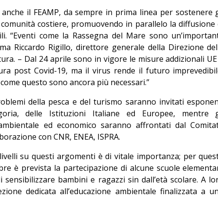
à anche il FEAMP, da sempre in prima linea per sostenere g
e comunità costiere, promuovendo in parallelo la diffusione 
ili. “Eventi come la Rassegna del Mare sono un’importan
rma Riccardo Rigillo, direttore generale della Direzione del
ura. – Dal 24 aprile sono in vigore le misure addizionali UE
ra post Covid-19, ma il virus rende il futuro imprevedibil
come questo sono ancora più necessari.”
problemi della pesca e del turismo saranno invitati esponen
goria, delle Istituzioni Italiane ed Europee, mentre g
 ambientale ed economico saranno affrontati dal Comita
laborazione con CNR, ENEA, ISPRA.
 livelli su questi argomenti è di vitale importanza; per ques
bre è prevista la partecipazione di alcune scuole elementar
 sensibilizzare bambini e ragazzi sin dall’età scolare. A lo
ezione dedicata all’educazione ambientale finalizzata a u