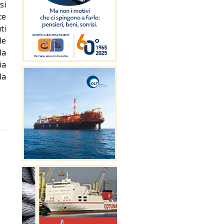
si
te
ti
le
la
ia
la