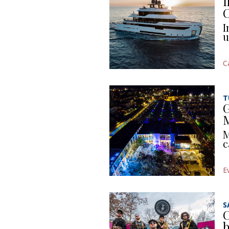
I
C
I
u
C
T
G
M
M
c
E
S
C
b