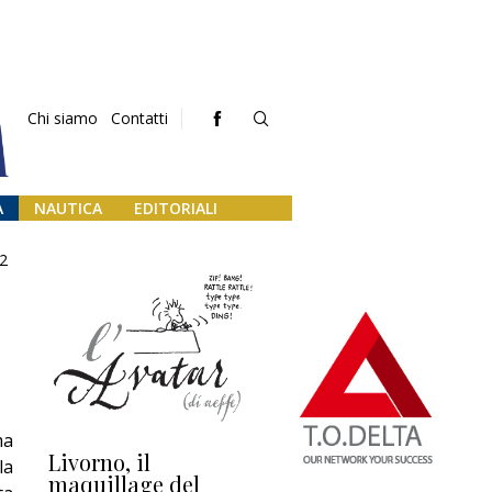
Chi siamo
Contatti
A
NAUTICA
EDITORIALI
2
ma
Livorno, il
L’uscita di scena di
Da
la
maquillage del
Marilli e il mosaico
gu