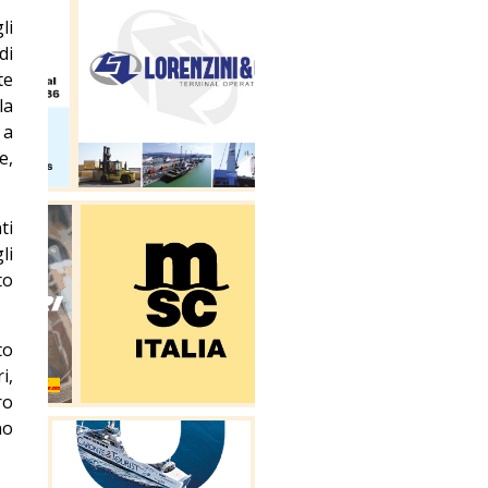
li
di
te
la
 a
e,
ti
li
to
to
i,
ro
no