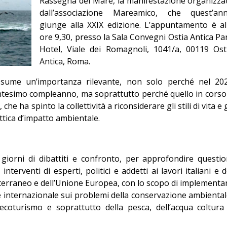
Rassegna del Mare, la manifestazione organizza
Editoriale
dall’associazione Mareamico, che quest’an
giunge alla XXIX edizione. L’appuntamento è al
ore 9,30, presso la Sala Convegni Ostia Antica Pa
Hotel, Viale dei Romagnoli, 1041/a, 00119 Ost
Antica, Roma.
sume un’importanza rilevante, non solo perché nel 20
ntesimo compleanno, ma soprattutto perché quello in corso
e ha spinto la collettività a riconsiderare gli stili di vita e g
ttica d’impatto ambientale.
iorni di dibattiti e confronto, per approfondire questio
terventi di esperti, politici e addetti ai lavori italiani e d
iterraneo e dell’Unione Europea, con lo scopo di implementa
 internazionale sui problemi della conservazione ambiental
l’ecoturismo e soprattutto della pesca, dell’acqua coltura