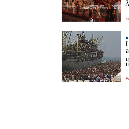
A
E
A
L
a
1
n
E