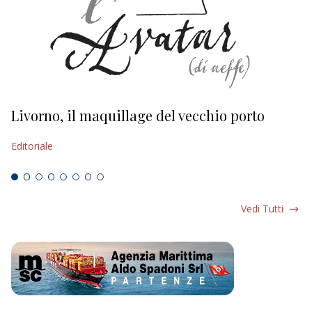
Livorno, il maquillage del vecchio porto
L
s
Editoriale
Ed
Vedi Tutti