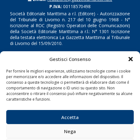
P.IVA:
00118570498
Società Editoriale Marittima a r.l. (Editore) - Autorizzazione
del Tribunale di Livorno n. 217 del 10 giugno 1968 - N°
iscrizione al ROC (Registro Operatori delle Comunicazioni)
della Società Editoriale Marittima a r.l.: N° 1301 Iscrizione
della testata elettronica La Gazzetta Marittima al Tribunale
di Livorno del 15/09/2010.
LINK
Gestisci Consenso
Per fornire le migliori esperienze, utilizziamo tecnologie come i cookie
Shipping
per memorizzare e/o accedere alle informazioni del dispositivo. Il
Porti/Interporti
consenso a queste tecnologie ci permetterà di elaborare dati come il
comportamento di navigazione o ID unici su questo sito. Non
Trasporti
acconsentire o ritirare il consenso può influire negativamente su alcune
caratteristiche e funzioni.
Varie
Sostenibilità
Accetta
Compagnie di Navigazione
Blue economy
Nega
Diporto