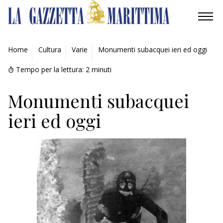
AMBIENTE
Home
Cultura
Varie
Monumenti subacquei ieri ed oggi
MOBILITÀ
Tempo per la lettura:
2
minuti
INDUSTRIA
Monumenti subacquei
ieri ed oggi
RICERCA
ECONOMIA
TURISMO
CULTURA
NAUTICA