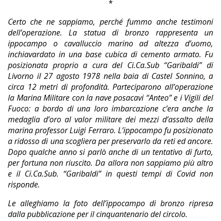
*
Certo che ne sappiamo, perché fummo anche testimoni
dell’operazione. La statua di bronzo rappresenta un
ippocampo o cavalluccio marino ad altezza d’uomo,
inchiavardato in una base cubica di cemento armato. Fu
posizionata proprio a cura del Ci.Ca.Sub “Garibaldi” di
Livorno il 27 agosto 1978 nella baia di Castel Sonnino, a
circa 12 metri di profondità. Parteciparono all’operazione
la Marina Militare con la nave posacavi “Anteo” e i Vigili del
Fuoco: a bordo di una loro imbarcazione c’era anche la
medaglia d’oro al valor militare dei mezzi d’assalto della
marina professor Luigi Ferraro. L’ippocampo fu posizionato
a ridosso di una scogliera per preservarlo da reti ed ancore.
Dopo qualche anno si parlò anche di un tentativo di furto,
per fortuna non riuscito. Da allora non sappiamo più altro
e il Ci.Ca.Sub. “Garibaldi” in questi tempi di Covid non
risponde.
Le alleghiamo la foto dell’ippocampo di bronzo ripresa
dalla pubblicazione per il cinquantenario del circolo.