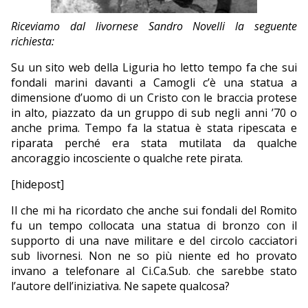
EDITORIALI
Riceviamo dal livornese Sandro Novelli la seguente
richiesta:
Su un sito web della Liguria ho letto tempo fa che sui
fondali marini davanti a Camogli c’è una statua a
dimensione d’uomo di un Cristo con le braccia protese
in alto, piazzato da un gruppo di sub negli anni ’70 o
anche prima. Tempo fa la statua è stata ripescata e
riparata perché era stata mutilata da qualche
ancoraggio incosciente o qualche rete pirata.
[hidepost]
Il che mi ha ricordato che anche sui fondali del Romito
fu un tempo collocata una statua di bronzo con il
supporto di una nave militare e del circolo cacciatori
sub livornesi. Non ne so più niente ed ho provato
invano a telefonare al Ci.Ca.Sub. che sarebbe stato
l’autore dell’iniziativa. Ne sapete qualcosa?