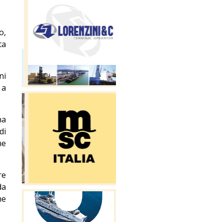
o,
ta
ni
 a
ha
di
ne
re
da
he