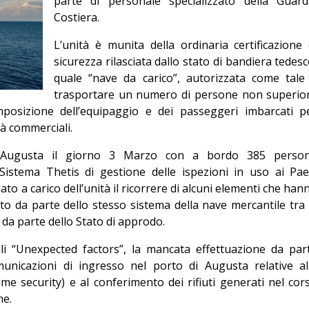
parte di personale specializzato della Guard
Editoriale
Costiera.
L’unità è munita della ordinaria certificazione 
sicurezza rilasciata dallo stato di bandiera tedesc
quale “nave da carico”, autorizzata come tale
trasportare un numero di persone non superio
mposizione dell’equipaggio e dei passeggeri imbarcati p
tà commerciali.
i Augusta il giorno 3 Marzo con a bordo 385 perso
Sistema Thetis di gestione delle ispezioni in uso ai Pae
to a carico dell’unità il ricorrere di alcuni elementi che han
to da parte dello stesso sistema della nave mercantile tra 
 da parte dello Stato di approdo.
ali “Unexpected factors”, la mancata effettuazione da par
omunicazioni di ingresso nel porto di Augusta relative al
ime security) e al conferimento dei rifiuti generati nel cor
ne.