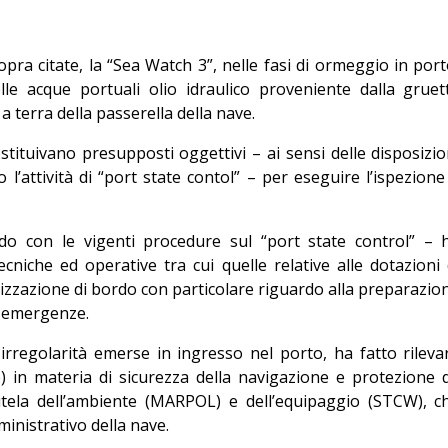
sopra citate, la “Sea Watch 3”, nelle fasi di ormeggio in port
le acque portuali olio idraulico proveniente dalla gruet
a terra della passerella della nave.
ostituivano presupposti oggettivi – ai sensi delle disposizio
’attività di “port state contol” – per eseguire l’ispezione
cordo con le vigenti procedure sul “port state control” – 
cniche ed operative tra cui quelle relative alle dotazioni 
nizzazione di bordo con particolare riguardo alla preparazio
e emergenze.
irregolarità emerse in ingresso nel porto, ha fatto rileva
ze) in materia di sicurezza della navigazione e protezione 
utela dell’ambiente (MARPOL) e dell’equipaggio (STCW), c
inistrativo della nave.