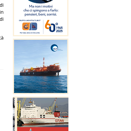
di
in
di
tà