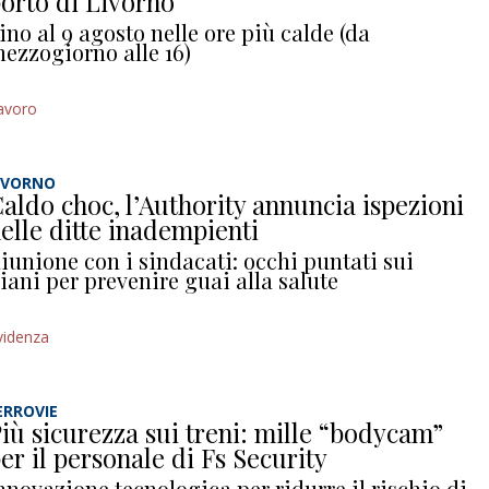
orto di Livorno
ino al 9 agosto nelle ore più calde (da
ezzogiorno alle 16)
avoro
IVORNO
aldo choc, l’Authority annuncia ispezioni
elle ditte inadempienti
iunione con i sindacati: occhi puntati sui
iani per prevenire guai alla salute
videnza
ERROVIE
iù sicurezza sui treni: mille “bodycam”
er il personale di Fs Security
nnovazione tecnologica per ridurre il rischio di