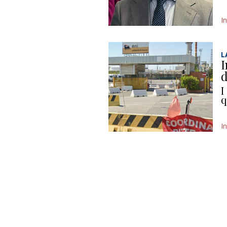
In
L
I
d
I
q
I