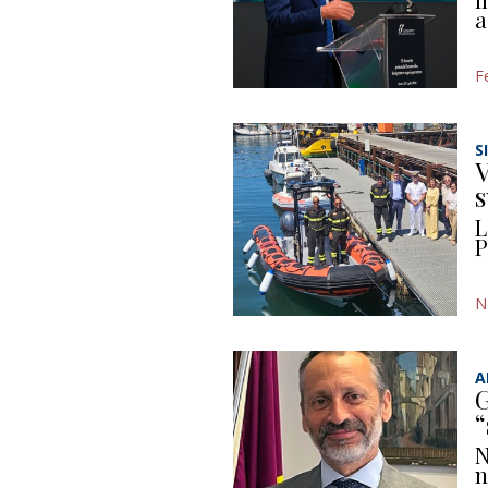
a
F
S
V
s
L
P
N
A
G
“
N
n