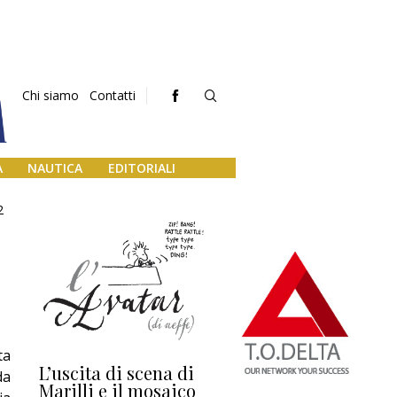
Chi siamo
Contatti
A
NAUTICA
EDITORIALI
2
ta
L’uscita di scena di
Darsena a Europa,
Ho
da
Marilli e il mosaico
guerra e (o) pace
fa