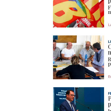
p
F
m
L
L
C
n
R
p
E
F
P
p
I