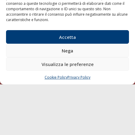
Varie
consenso a queste tecnologie ci permetterà di elaborare dati come il
comportamento di navigazione o ID unici su questo sito. Non
Sostenibilità
acconsentire o ritirare il consenso può influire negativamente su alcune
Compagnie di Navigazione
caratteristiche e funzioni.
Blue economy
Accetta
Diporto
Chi siamo
Nega
Contatti
Visualizza le preferenze
SEGUI
Cookie Policy
Privacy Policy
CHIAMA
SCRIVI
© 1968 - 2026 Tutti i diritti sono riservati
Cookie Policy
Privacy Policy
Mappa del sito