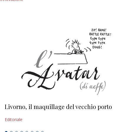
Livorno, il maquillage del vecchio porto
L
s
Editoriale
Ed