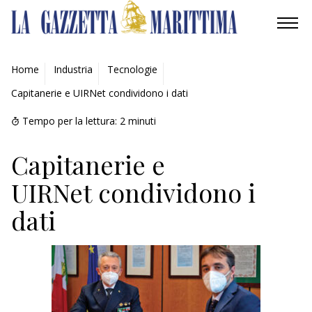
AMBIENTE
Home
Industria
Tecnologie
Capitanerie e UIRNet condividono i dati
MOBILITÀ
Tempo per la lettura:
2
minuti
INDUSTRIA
Capitanerie e
RICERCA
UIRNet condividono i
ECONOMIA
dati
TURISMO
CULTURA
NAUTICA