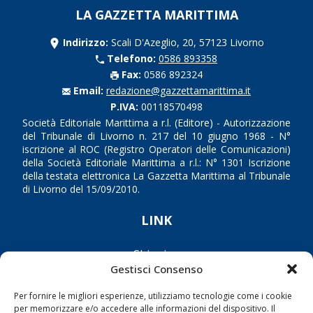
LA GAZZETTA MARITTIMA
Indirizzo:
Scali D'Azeglio, 20, 57123 Livorno
Telefono:
0586 893358
Fax:
0586 892324
Email:
redazione@gazzettamarittima.it
P.IVA:
00118570498
Società Editoriale Marittima a r.l. (Editore) - Autorizzazione
del Tribunale di Livorno n. 217 del 10 giugno 1968 - N°
iscrizione al ROC (Registro Operatori delle Comunicazioni)
della Società Editoriale Marittima a r.l.: N° 1301 Iscrizione
della testata elettronica La Gazzetta Marittima al Tribunale
di Livorno del 15/09/2010.
LINK
Shipping
Gestisci Consenso
Porti/Interporti
Trasporti
Per fornire le migliori esperienze, utilizziamo tecnologie come i cookie
per memorizzare e/o accedere alle informazioni del dispositivo. Il