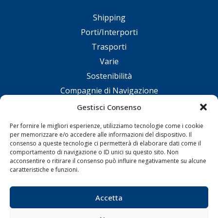
Shipping
Porti/Interporti
Trasporti
Varie
Sostenibilità
Compagnie di Navigazione
Blue economy
Gestisci Consenso
Diporto
Per fornire le migliori esperienze, utilizziamo tecnologie come i cookie
Chi siamo
per memorizzare e/o accedere alle informazioni del dispositivo. Il
consenso a queste tecnologie ci permetterà di elaborare dati come il
Contatti
comportamento di navigazione o ID unici su questo sito. Non
acconsentire o ritirare il consenso può influire negativamente su alcune
caratteristiche e funzioni.
SEGUI
Accetta