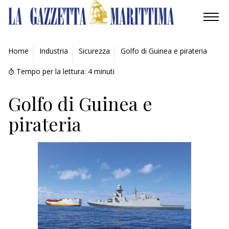
AMBIENTE
Home
Industria
Sicurezza
Golfo di Guinea e pirateria
MOBILITÀ
Tempo per la lettura:
4
minuti
INDUSTRIA
Golfo di Guinea e
pirateria
RICERCA
ECONOMIA
TURISMO
CULTURA
NAUTICA