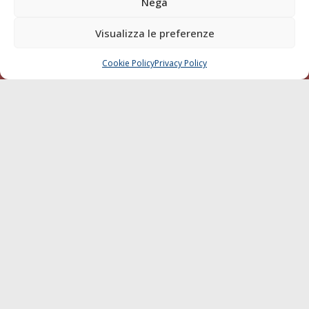
Nega
Visualizza le preferenze
© 1968 - 2026 Tutti i diritti sono riservati
Cookie Policy
Privacy Policy
CHIAMA
SCRIVI
Cookie Policy
Privacy Policy
Mappa del sito
born in
MaMaStudiOs