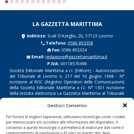
LA GAZZETTA MARITTIMA
Indirizzo:
Scali D'Azeglio, 20, 57123 Livorno
Telefono:
0586 893358
Fax:
0586 892324
Email:
redazione@gazzettamarittima.it
P.IVA:
00118570498
Società Editoriale Marittima a r.l. (Editore) - Autorizzazione
del Tribunale di Livorno n. 217 del 10 giugno 1968 - N°
iscrizione al ROC (Registro Operatori delle Comunicazioni)
della Società Editoriale Marittima a r.l.: N° 1301 Iscrizione
della testata elettronica La Gazzetta Marittima al Tribunale
di Livorno del 15/09/2010.
Gestisci Consenso
LINK
Per fornire le migliori esperienze, utilizziamo tecnologie come i cookie
per memorizzare e/o accedere alle informazioni del dispositivo. Il
Shipping
consenso a queste tecnologie ci permetterà di elaborare dati come il
comportamento di navigazione o ID unici su questo sito. Non