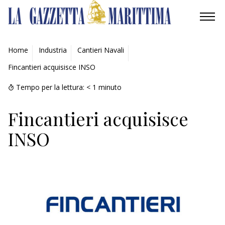
AMBIENTE
Home
Industria
Cantieri Navali
Fincantieri acquisisce INSO
MOBILITÀ
Tempo per la lettura:
< 1
minuto
INDUSTRIA
Fincantieri acquisisce
RICERCA
INSO
ECONOMIA
TURISMO
CULTURA
NAUTICA