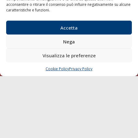
Porti/Interporti
acconsentire o ritirare il consenso può influire negativamente su alcune
caratteristiche e funzioni.
Trasporti
Varie
Accetta
Sostenibilità
Compagnie di Navigazione
Nega
Blue economy
Visualizza le preferenze
Diporto
Chi siamo
Cookie Policy
Privacy Policy
CHIAMA
SCRIVI
Contatti
SEGUI