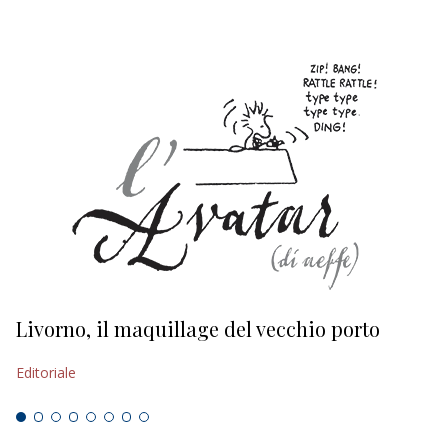
Livorno, il maquillage del vecchio porto
L
s
Editoriale
Ed