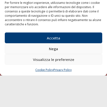
Per fornire le migliori esperienze, utilizziamo tecnologie come i cookie
Porti/Interporti
per memorizzare e/o accedere alle informazioni del dispositivo. Il
consenso a queste tecnologie ci permetterà di elaborare dati come il
Trasporti
comportamento di navigazione o ID unici su questo sito. Non
Varie
acconsentire o ritirare il consenso può influire negativamente su alcune
caratteristiche e funzioni.
Sostenibilità
Compagnie di Navigazione
Accetta
Blue economy
Diporto
Nega
Chi siamo
Visualizza le preferenze
Contatti
Cookie Policy
Privacy Policy
CHIAMA
SCRIVI
SEGUI