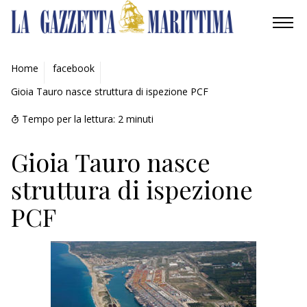
AMBIENTE
Home
facebook
Gioia Tauro nasce struttura di ispezione PCF
MOBILITÀ
Tempo per la lettura:
2
minuti
INDUSTRIA
Gioia Tauro nasce
RICERCA
struttura di ispezione
ECONOMIA
PCF
TURISMO
CULTURA
NAUTICA