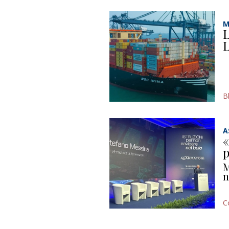
M
L
L
B
A
«
p
M
n
C