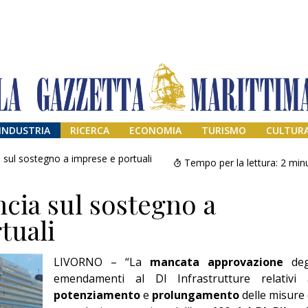
INDUSTRIA
RICERCA
ECONOMIA
TURISMO
CULTUR
ia sul sostegno a imprese e portuali
Tempo per la lettura:
2
minu
ncia sul sostegno a
tuali
LIVORNO – “La
mancata approvazione
deg
emendamenti al Dl Infrastrutture relativi 
Addio amico
potenziamento
e
prolungamento
delle misure 
Giorgio