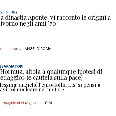
SC STORY
a dinastia Aponte: vi racconto le origini a
ivorno negli anni ’70
lue economy
- ANGELO ROMA
SSARMATORI
Hormuz, altolà a qualunque ipotesi di
edaggio» (e cautela sulla pace)
essina: anziché l’euro-follia Ets, si pensi a
avi col nucleare nel motore
ompagnie di Navigazione
- G.M.