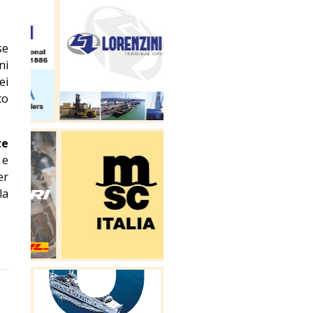
se
ni
ei
to
ze
 e
er
la