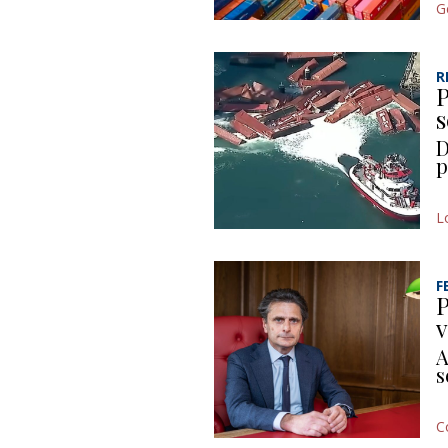
G
R
P
s
D
p
L
F
P
v
A
s
C