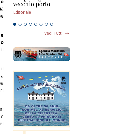
io
vecchio porto
scompaginato
Edi
ià
Editoriale
Editoriale
se
Vedi Tutti
le
no
il
il
 a
sa
ri
si
 e
el