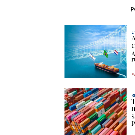
P
L
A
c
A
r
E
R
T
n
S
p