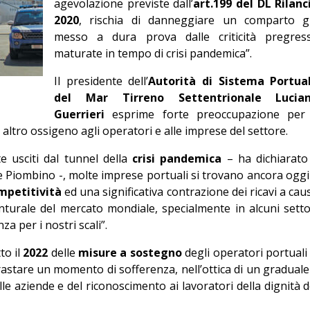
agevolazione previste dall’
art.199 del DL Rilanc
Editoriale
2020
, rischia di danneggiare un comparto g
messo a dura prova dalle criticità pregres
maturate in tempo di crisi pandemica”.
Il presidente dell’
Autorità di Sistema Portua
del Mar Tirreno Settentrionale
Lucia
Guerrieri
esprime forte preoccupazione per 
 altro ossigeno agli operatori e alle imprese del settore.
 usciti dal tunnel della
crisi pandemica
– ha dichiarato 
 e Piombino -, molte imprese portuali si trovano ancora oggi
mpetitività
ed una significativa contrazione dei ricavi a cau
iunturale del mercato mondiale, specialmente in alcuni setto
a per i nostri scali”.
to il
2022
delle
misure a sostegno
degli operatori portuali 
trastare un momento di sofferenza, nell’ottica di un graduale
e aziende e del riconoscimento ai lavoratori della dignità d