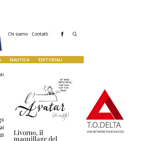
Chi siamo
Contatti
A
NAUTICA
EDITORIALI
ti
li
al
Livorno, il
L’uscita di scena di
Da
di
maquillage del
Marilli e il mosaico
gu