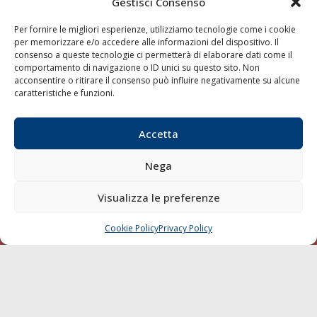
Gestisci Consenso
LINK
Per fornire le migliori esperienze, utilizziamo tecnologie come i cookie
per memorizzare e/o accedere alle informazioni del dispositivo. Il
Shipping
consenso a queste tecnologie ci permetterà di elaborare dati come il
Porti/Interporti
comportamento di navigazione o ID unici su questo sito. Non
acconsentire o ritirare il consenso può influire negativamente su alcune
Trasporti
caratteristiche e funzioni.
Varie
Sostenibilità
Accetta
Compagnie di Navigazione
Nega
Blue economy
Diporto
Visualizza le preferenze
Chi siamo
Cookie Policy
Privacy Policy
CHIAMA
SCRIVI
Contatti
SEGUI