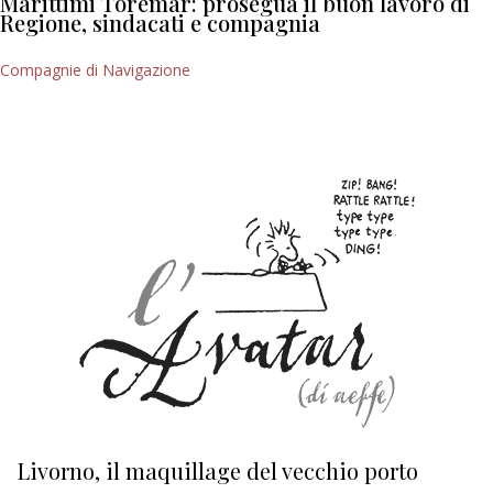
Marittimi Toremar: prosegua il buon lavoro di
Regione, sindacati e compagnia
Compagnie di Navigazione
Livorno, il maquillage del vecchio porto
L
s