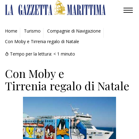
AMBIENTE
Home
Turismo
Compagnie di Navigazione
Con Moby e Tirrenia regalo di Natale
MOBILITÀ
Tempo per la lettura:
< 1
minuto
INDUSTRIA
Con Moby e
RICERCA
Tirrenia regalo di Natale
ECONOMIA
TURISMO
CULTURA
NAUTICA