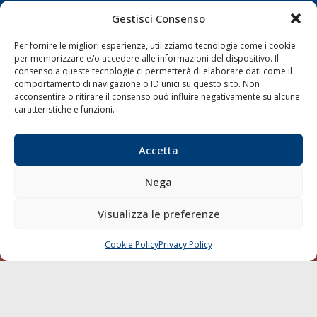
Gestisci Consenso
Shipping
Per fornire le migliori esperienze, utilizziamo tecnologie come i cookie
Porti/Interporti
per memorizzare e/o accedere alle informazioni del dispositivo. Il
Trasporti
consenso a queste tecnologie ci permetterà di elaborare dati come il
comportamento di navigazione o ID unici su questo sito. Non
Varie
acconsentire o ritirare il consenso può influire negativamente su alcune
caratteristiche e funzioni.
Sostenibilità
Compagnie di Navigazione
Accetta
Blue economy
Diporto
Nega
Chi siamo
Visualizza le preferenze
Contatti
Cookie Policy
Privacy Policy
CHIAMA
SCRIVI
SEGUI