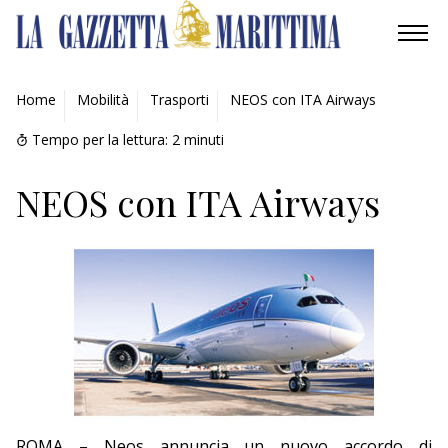
AMBIENTE
Home
Mobilità
Trasporti
NEOS con ITA Airways
MOBILITÀ
Tempo per la lettura:
2
minuti
INDUSTRIA
NEOS con ITA Airways
RICERCA
ECONOMIA
TURISMO
CULTURA
NAUTICA
ROMA – Neos annuncia un nuovo accordo di