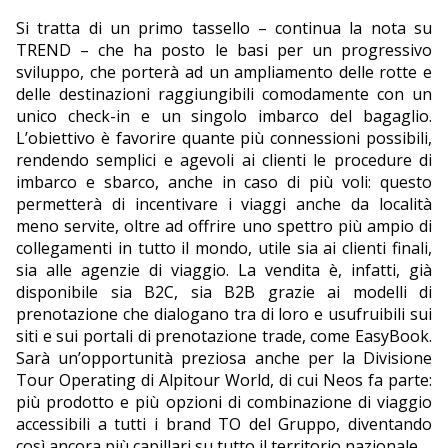
Si tratta di un primo tassello – continua la nota su
TREND – che ha posto le basi per un progressivo
sviluppo, che porterà ad un ampliamento delle rotte e
delle destinazioni raggiungibili comodamente con un
unico check-in e un singolo imbarco del bagaglio.
L’obiettivo è favorire quante più connessioni possibili,
rendendo semplici e agevoli ai clienti le procedure di
imbarco e sbarco, anche in caso di più voli: questo
permetterà di incentivare i viaggi anche da località
meno servite, oltre ad offrire uno spettro più ampio di
collegamenti in tutto il mondo, utile sia ai clienti finali,
sia alle agenzie di viaggio. La vendita è, infatti, già
disponibile sia B2C, sia B2B grazie ai modelli di
prenotazione che dialogano tra di loro e usufruibili sui
siti e sui portali di prenotazione trade, come EasyBook.
Sarà un’opportunità preziosa anche per la Divisione
Tour Operating di Alpitour World, di cui Neos fa parte:
più prodotto e più opzioni di combinazione di viaggio
accessibili a tutti i brand TO del Gruppo, diventando
così ancora più capillari su tutto il territorio nazionale.