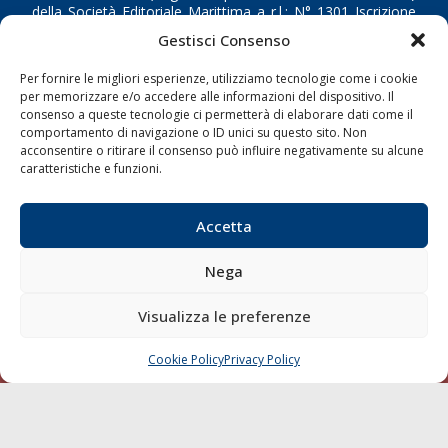
della Società Editoriale Marittima a r.l.: N° 1301 Iscrizione
della testata elettronica La Gazzetta Marittima al Tribunale
Gestisci Consenso
di Livorno del 15/09/2010.
Per fornire le migliori esperienze, utilizziamo tecnologie come i cookie
LINK
per memorizzare e/o accedere alle informazioni del dispositivo. Il
consenso a queste tecnologie ci permetterà di elaborare dati come il
comportamento di navigazione o ID unici su questo sito. Non
Shipping
acconsentire o ritirare il consenso può influire negativamente su alcune
caratteristiche e funzioni.
Porti/Interporti
Trasporti
Accetta
Varie
Sostenibilità
Nega
Compagnie di Navigazione
Visualizza le preferenze
Blue economy
Diporto
Cookie Policy
Privacy Policy
CHIAMA
SCRIVI
Chi siamo
Contatti