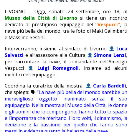
Nella foto: Un aspetto della vita di bordo.
EDITORIALI
LIVORNO – Oggi, sabato 24 settembre, ore 18, al
Museo della Città di Livorno
si tiene un incontro
dedicato al prestigioso equipaggio del
“Vespucci”
, la
nave più bella del mondo, tra le foto di Maki Galimberti
e Massimo Sestini.
Interverranno, insieme al sindaco di Livorno
Luca
Salvetti
e all’assessore alla Cultura
Simone Lenzi
,
per raccontare la nave, il comandante dell’Amerigo
Vespucci
Luigi Romagnoli
, insieme ad alcuni
membri dell’equipaggio.
Coordina la curatrice della mostra,
Carla Bardelli
,
che spiega: 🗣
“La nave più bella del mondo sarebbe un
meraviglioso oggetto inanimato senza il suo
equipaggio. Nella mostra al Museo della Città, le donne
e gli uomini che lo compongono, hanno tutto lo spazio
e l’importanza che meritano. I loro volti, il dinamismo, la
dedizione e la passione per quello che fanno sono
messi in evidenza quanto la bellezza della nave.