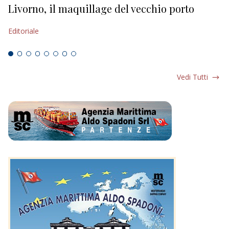
Livorno, il maquillage del vecchio porto
L
s
Editoriale
Ed
Vedi Tutti