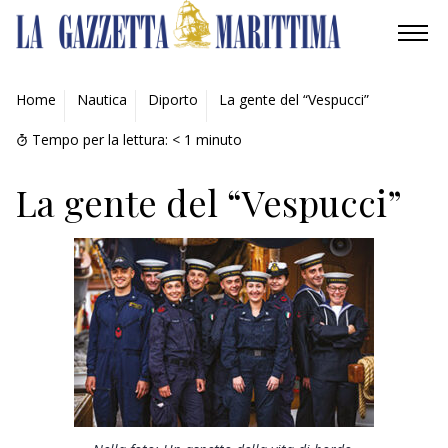
AMBIENTE
Home
Nautica
Diporto
La gente del “Vespucci”
MOBILITÀ
Tempo per la lettura:
< 1
minuto
INDUSTRIA
La gente del “Vespucci”
RICERCA
ECONOMIA
TURISMO
CULTURA
NAUTICA