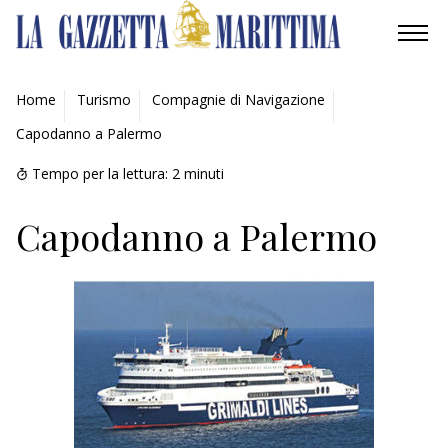
AMBIENTE
Home
Turismo
Compagnie di Navigazione
Capodanno a Palermo
MOBILITÀ
Tempo per la lettura:
2
minuti
INDUSTRIA
Capodanno a Palermo
RICERCA
ECONOMIA
TURISMO
CULTURA
NAUTICA