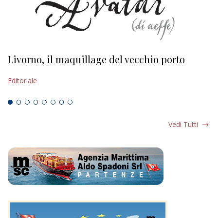
Livorno, il maquillage del vecchio porto
L
s
Editoriale
Ed
Vedi Tutti