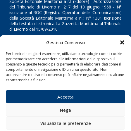
Società Editoriale Marittima a r.l. (Editore) - Autorizzazione
del Tribunale di Livorno n. 217 del 10 giugno 1968 - N°
iscrizione al ROC (Registro Operatori delle Comunicazioni)
della Società Editoriale Marittima a r.l.: N° 1301 Iscrizione
della testata elettronica La Gazzetta Marittima al Tribunale
di Livorno del 15/09/2010.
LINK
Gestisci Consenso
Per fornire le migliori esperienze, utilizziamo tecnologie come i cookie
Shipping
per memorizzare e/o accedere alle informazioni del dispositivo. Il
consenso a queste tecnologie ci permetterà di elaborare dati come il
Porti/Interporti
comportamento di navigazione o ID unici su questo sito. Non
Trasporti
acconsentire o ritirare il consenso può influire negativamente su alcune
caratteristiche e funzioni.
Varie
Sostenibilità
Accetta
Compagnie di Navigazione
Blue economy
Nega
Diporto
Visualizza le preferenze
Chi siamo