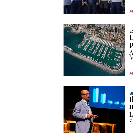
A
E
L
p
A
M
A
B
I
m
L
c