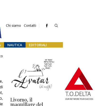
Chi siamo
Contatti
A
NAUTICA
EDITORIALI
to
e,
di
t,
o,
Livorno, il
L’uscita di scena di
Da
maquillage del
Marilli e il mosaico
gu
ie