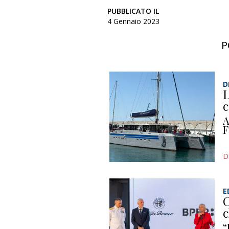
PUBBLICATO IL
4 Gennaio 2023
P
D
L
c
A
F
D
E
C
c
“