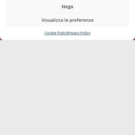
Nega
Compagnie di Navigazione
Blue economy
Visualizza le preferenze
Diporto
Cookie Policy
Privacy Policy
Chi siamo
CHIAMA
SCRIVI
Contatti
SEGUI
© 1968 - 2026 Tutti i diritti sono riservati
Cookie Policy
Privacy Policy
Mappa del sito
born in
MaMaStudiOs