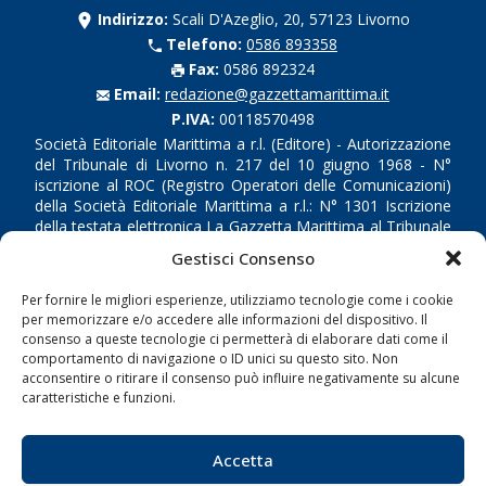
Indirizzo:
Scali D'Azeglio, 20, 57123 Livorno
Telefono:
0586 893358
Fax:
0586 892324
Email:
redazione@gazzettamarittima.it
P.IVA:
00118570498
Società Editoriale Marittima a r.l. (Editore) - Autorizzazione
del Tribunale di Livorno n. 217 del 10 giugno 1968 - N°
iscrizione al ROC (Registro Operatori delle Comunicazioni)
della Società Editoriale Marittima a r.l.: N° 1301 Iscrizione
della testata elettronica La Gazzetta Marittima al Tribunale
di Livorno del 15/09/2010.
Gestisci Consenso
LINK
Per fornire le migliori esperienze, utilizziamo tecnologie come i cookie
per memorizzare e/o accedere alle informazioni del dispositivo. Il
consenso a queste tecnologie ci permetterà di elaborare dati come il
Shipping
comportamento di navigazione o ID unici su questo sito. Non
acconsentire o ritirare il consenso può influire negativamente su alcune
Porti/Interporti
caratteristiche e funzioni.
Trasporti
Varie
Accetta
Sostenibilità