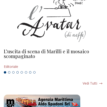
L’uscita di scena di Marilli e il mosaico
D
scompaginato
Ed
Editoriale
Vedi Tutti