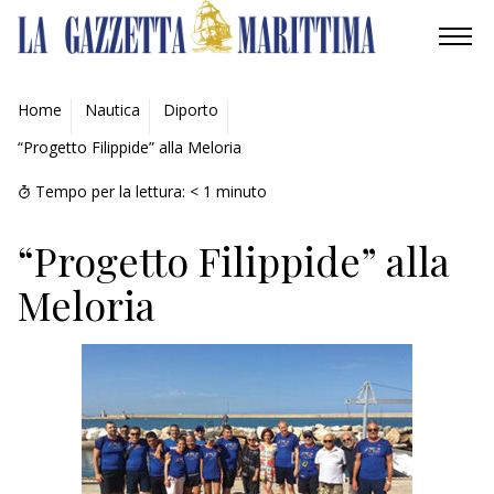
AMBIENTE
Home
Nautica
Diporto
“Progetto Filippide” alla Meloria
MOBILITÀ
Tempo per la lettura:
< 1
minuto
INDUSTRIA
“Progetto Filippide” alla
RICERCA
Meloria
ECONOMIA
TURISMO
CULTURA
NAUTICA