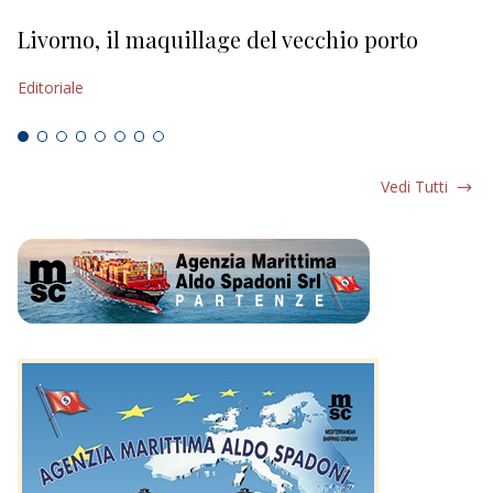
Livorno, il maquillage del vecchio porto
L
s
Editoriale
Ed
Vedi Tutti