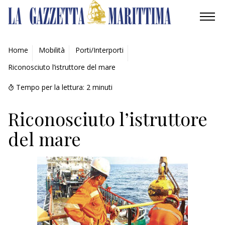
AMBIENTE
Home
Mobilità
Porti/Interporti
Riconosciuto l’istruttore del mare
MOBILITÀ
Tempo per la lettura:
2
minuti
INDUSTRIA
Riconosciuto l’istruttore
RICERCA
del mare
ECONOMIA
TURISMO
CULTURA
NAUTICA