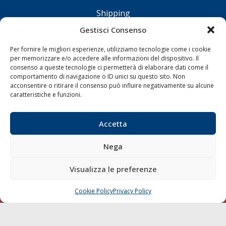
Shipping
Porti/Interporti
Gestisci Consenso
Trasporti
Per fornire le migliori esperienze, utilizziamo tecnologie come i cookie
Varie
per memorizzare e/o accedere alle informazioni del dispositivo. Il
consenso a queste tecnologie ci permetterà di elaborare dati come il
Sostenibilità
comportamento di navigazione o ID unici su questo sito. Non
acconsentire o ritirare il consenso può influire negativamente su alcune
Compagnie di Navigazione
caratteristiche e funzioni.
Blue economy
Diporto
Accetta
Chi siamo
Nega
Contatti
Visualizza le preferenze
SEGUI
Cookie Policy
Privacy Policy
CHIAMA
SCRIVI