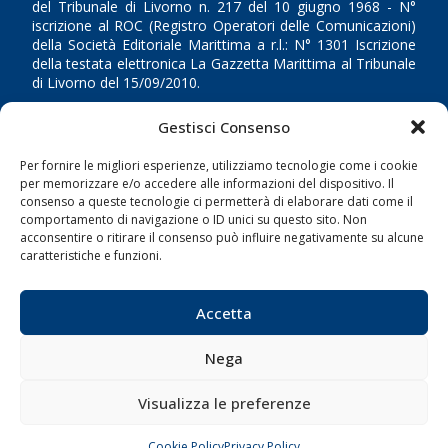
del Tribunale di Livorno n. 217 del 10 giugno 1968 - N°
iscrizione al ROC (Registro Operatori delle Comunicazioni)
della Società Editoriale Marittima a r.l.: N° 1301 Iscrizione
della testata elettronica La Gazzetta Marittima al Tribunale
di Livorno del 15/09/2010.
LINK
Gestisci Consenso
Per fornire le migliori esperienze, utilizziamo tecnologie come i cookie
Shipping
per memorizzare e/o accedere alle informazioni del dispositivo. Il
consenso a queste tecnologie ci permetterà di elaborare dati come il
Porti/Interporti
comportamento di navigazione o ID unici su questo sito. Non
Trasporti
acconsentire o ritirare il consenso può influire negativamente su alcune
caratteristiche e funzioni.
Varie
Sostenibilità
Accetta
Compagnie di Navigazione
Blue economy
Nega
Diporto
Visualizza le preferenze
Chi siamo
Contatti
Cookie Policy
Privacy Policy