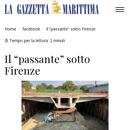
AMBIENTE
Home
facebook
Il “passante” sotto Firenze
MOBILITÀ
Tempo per la lettura:
2
minuti
INDUSTRIA
Il “passante” sotto
Firenze
RICERCA
ECONOMIA
TURISMO
CULTURA
NAUTICA