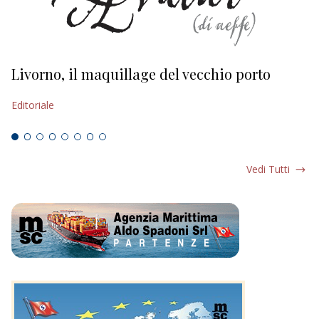
Livorno, il maquillage del vecchio porto
L
s
Editoriale
Ed
Vedi Tutti