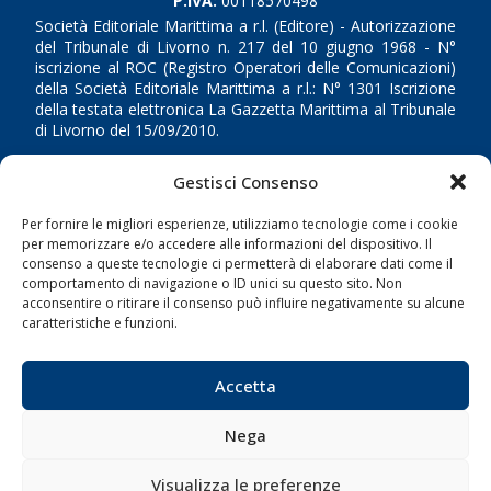
P.IVA:
00118570498
Società Editoriale Marittima a r.l. (Editore) - Autorizzazione
del Tribunale di Livorno n. 217 del 10 giugno 1968 - N°
iscrizione al ROC (Registro Operatori delle Comunicazioni)
della Società Editoriale Marittima a r.l.: N° 1301 Iscrizione
della testata elettronica La Gazzetta Marittima al Tribunale
di Livorno del 15/09/2010.
LINK
Gestisci Consenso
Per fornire le migliori esperienze, utilizziamo tecnologie come i cookie
Shipping
per memorizzare e/o accedere alle informazioni del dispositivo. Il
Porti/Interporti
consenso a queste tecnologie ci permetterà di elaborare dati come il
comportamento di navigazione o ID unici su questo sito. Non
Trasporti
acconsentire o ritirare il consenso può influire negativamente su alcune
caratteristiche e funzioni.
Varie
Sostenibilità
Accetta
Compagnie di Navigazione
Blue economy
Nega
Diporto
Visualizza le preferenze