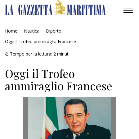
AMBIENTE
Home
Nautica
Diporto
Oggi il Trofeo ammiraglio Francese
MOBILITÀ
Tempo per la lettura:
2
minuti
INDUSTRIA
Oggi il Trofeo
RICERCA
ammiraglio Francese
ECONOMIA
TURISMO
CULTURA
NAUTICA