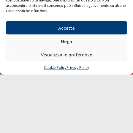
comportamento di navigazione o ID unici su questo sito. Non
Porti/Interporti
acconsentire o ritirare il consenso può influire negativamente su alcune
caratteristiche e funzioni.
Trasporti
Varie
Accetta
Sostenibilità
Compagnie di Navigazione
Nega
Blue economy
Visualizza le preferenze
Diporto
Chi siamo
Cookie Policy
Privacy Policy
CHIAMA
SCRIVI
Contatti
SEGUI