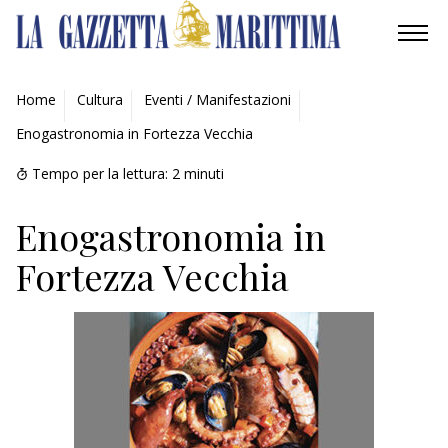
AMBIENTE
Home
Cultura
Eventi / Manifestazioni
Enogastronomia in Fortezza Vecchia
MOBILITÀ
Tempo per la lettura:
2
minuti
INDUSTRIA
Enogastronomia in
RICERCA
Fortezza Vecchia
ECONOMIA
TURISMO
CULTURA
NAUTICA