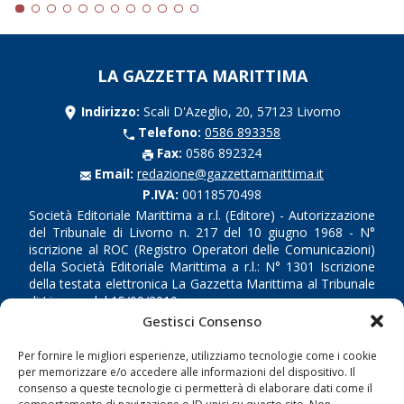
LA GAZZETTA MARITTIMA
Indirizzo:
Scali D'Azeglio, 20, 57123 Livorno
Telefono:
0586 893358
Fax:
0586 892324
Email:
redazione@gazzettamarittima.it
P.IVA:
00118570498
Società Editoriale Marittima a r.l. (Editore) - Autorizzazione
del Tribunale di Livorno n. 217 del 10 giugno 1968 - N°
iscrizione al ROC (Registro Operatori delle Comunicazioni)
della Società Editoriale Marittima a r.l.: N° 1301 Iscrizione
della testata elettronica La Gazzetta Marittima al Tribunale
di Livorno del 15/09/2010.
Gestisci Consenso
LINK
Per fornire le migliori esperienze, utilizziamo tecnologie come i cookie
per memorizzare e/o accedere alle informazioni del dispositivo. Il
Shipping
consenso a queste tecnologie ci permetterà di elaborare dati come il