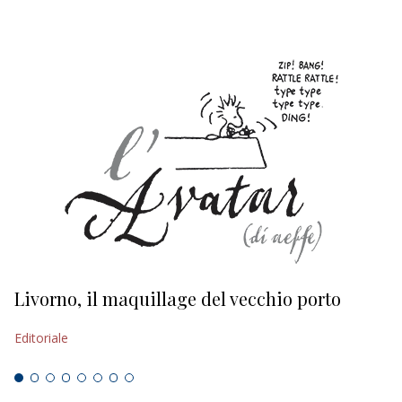
Livorno, il maquillage del vecchio porto
L
s
Editoriale
Ed