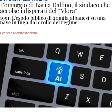
L’omaggio di Bari a Dalfino, il sindaco che
accolse i disperati del “Vlora”
1991: L’esodo biblico di 20mila albanesi su una
nave in fuga dal crollo del regime
Eventi / Manifestazioni