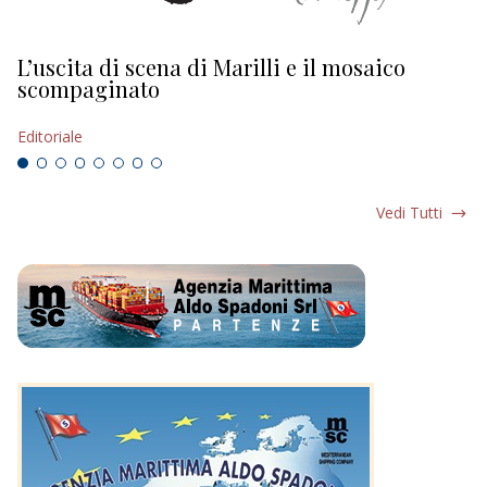
L’uscita di scena di Marilli e il mosaico
D
scompaginato
Ed
Editoriale
Vedi Tutti