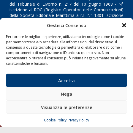
del Tribunale di Livorno n. 217 del 10 giugno 1968 - N°
iscrizione al ROC (Registro Operatori delle Comunicazioni)
della Società Editoriale Marittima a r.l.: N° 1301 Iscrizione
della testata elettronica La Gazzetta Marittima al Tribunale
Gestisci Consenso
di Livorno del 15/09/2010.
Per fornire le migliori esperienze, utilizziamo tecnologie come i cookie
LINK
per memorizzare e/o accedere alle informazioni del dispositivo. Il
consenso a queste tecnologie ci permetterà di elaborare dati come il
comportamento di navigazione o ID unici su questo sito. Non
Shipping
acconsentire o ritirare il consenso può influire negativamente su alcune
Porti/Interporti
caratteristiche e funzioni.
Trasporti
Accetta
Varie
Sostenibilità
Nega
Compagnie di Navigazione
Visualizza le preferenze
Blue economy
Diporto
Cookie Policy
Privacy Policy
CHIAMA
SCRIVI
Chi siamo