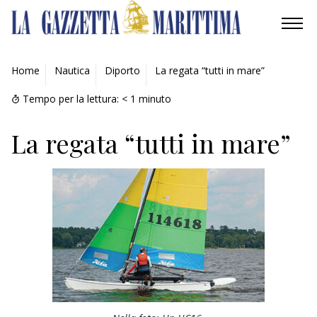
AMBIENTE
Home
Nautica
Diporto
La regata “tutti in mare”
MOBILITÀ
Tempo per la lettura:
< 1
minuto
INDUSTRIA
La regata “tutti in mare”
RICERCA
ECONOMIA
TURISMO
CULTURA
NAUTICA