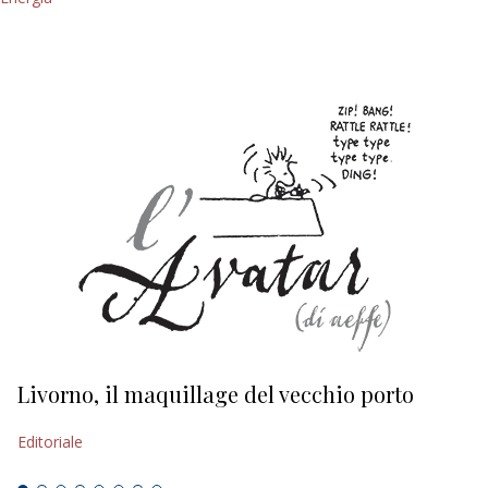
Livorno, il maquillage del vecchio porto
L
s
Editoriale
Ed