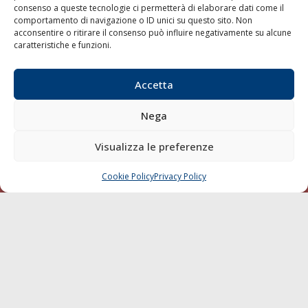
Shipping
consenso a queste tecnologie ci permetterà di elaborare dati come il
comportamento di navigazione o ID unici su questo sito. Non
Porti/Interporti
acconsentire o ritirare il consenso può influire negativamente su alcune
Trasporti
caratteristiche e funzioni.
Varie
Accetta
Sostenibilità
Compagnie di Navigazione
Nega
Blue economy
Visualizza le preferenze
Diporto
Chi siamo
Cookie Policy
Privacy Policy
CHIAMA
SCRIVI
Contatti
SEGUI