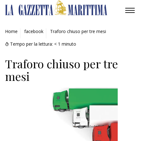
AMBIENTE
Home
facebook
Traforo chiuso per tre mesi
MOBILITÀ
Tempo per la lettura:
< 1
minuto
INDUSTRIA
Traforo chiuso per tre
mesi
RICERCA
ECONOMIA
TURISMO
CULTURA
NAUTICA