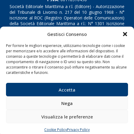
Società Editoriale Marittima a r.l. (Editore) - Autorizzazione
del Tribunale di Livorno n. 217 del 10 giugno 1968 - N°
iscrizione al ROC (Registro Operatori delle Comunicazioni)
della Società Editoriale Marittima a r.l.: N° 1301 Iscrizione
della testata elettronica La Gazzetta Marittima al Tribunale
Gestisci Consenso
di Livorno del 15/09/2010.
Per fornire le migliori esperienze, utilizziamo tecnologie come i cookie
LINK
per memorizzare e/o accedere alle informazioni del dispositivo. Il
consenso a queste tecnologie ci permetterà di elaborare dati come il
comportamento di navigazione o ID unici su questo sito. Non
Shipping
acconsentire o ritirare il consenso può influire negativamente su alcune
Porti/Interporti
caratteristiche e funzioni.
Trasporti
Varie
Accetta
Sostenibilità
Nega
Compagnie di Navigazione
Blue economy
Visualizza le preferenze
Diporto
Cookie Policy
Privacy Policy
CHIAMA
SCRIVI