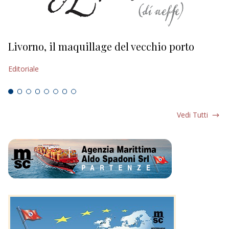
Livorno, il maquillage del vecchio porto
L
s
Editoriale
Ed
Vedi Tutti