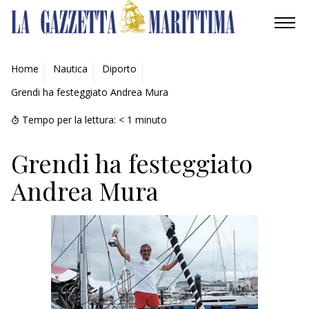
AMBIENTE
Home
Nautica
Diporto
Grendi ha festeggiato Andrea Mura
MOBILITÀ
Tempo per la lettura:
< 1
minuto
INDUSTRIA
Grendi ha festeggiato
RICERCA
Andrea Mura
ECONOMIA
TURISMO
CULTURA
NAUTICA