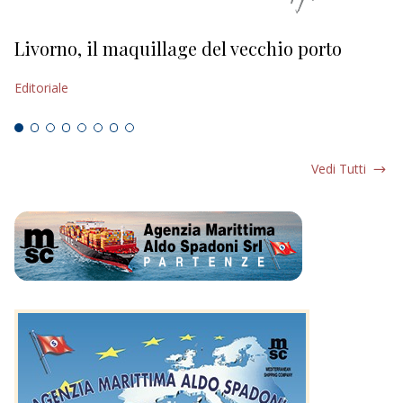
Livorno, il maquillage del vecchio porto
L
s
Editoriale
Ed
Vedi Tutti