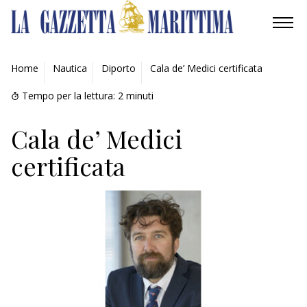
AMBIENTE
Home
Nautica
Diporto
Cala de’ Medici certificata
MOBILITÀ
Tempo per la lettura:
2
minuti
INDUSTRIA
Cala de’ Medici
certificata
RICERCA
ECONOMIA
TURISMO
CULTURA
NAUTICA