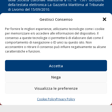
della testata elettronica La Gazzetta Marittima al Tribunale
di Livorno del 15/09/2010.
Gestisci Consenso
LINK
Per fornire le migliori esperienze, utilizziamo tecnologie come i cookie
Shipping
per memorizzare e/o accedere alle informazioni del dispositivo. Il
consenso a queste tecnologie ci permetterà di elaborare dati come il
Porti/Interporti
comportamento di navigazione o ID unici su questo sito. Non
acconsentire o ritirare il consenso può influire negativamente su alcune
Trasporti
caratteristiche e funzioni.
Varie
Sostenibilità
Accetta
Compagnie di Navigazione
Nega
Blue economy
Diporto
Visualizza le preferenze
Chi siamo
Cookie Policy
Privacy Policy
Contatti
CHIAMA
SCRIVI