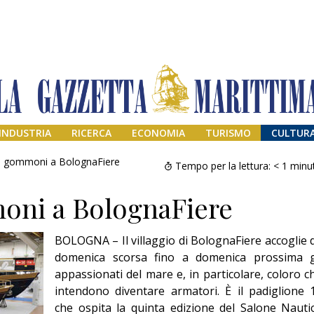
INDUSTRIA
RICERCA
ECONOMIA
TURISMO
CULTUR
e gommoni a BolognaFiere
Tempo per la lettura:
< 1
minu
oni a BolognaFiere
BOLOGNA – Il villaggio di BolognaFiere accoglie 
domenica scorsa fino a domenica prossima g
appassionati del mare e, in particolare, coloro c
intendono diventare armatori. È il padiglione 
Addio amico
Giorgio
che ospita la quinta edizione del Salone Nauti