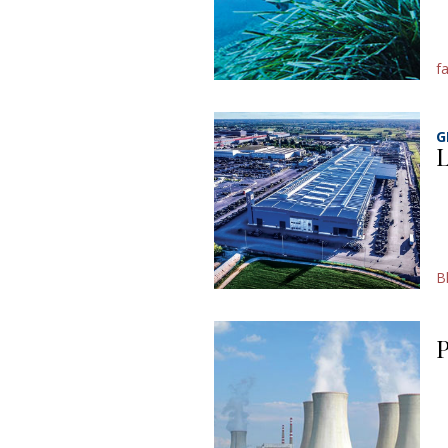
f
G
L
B
P