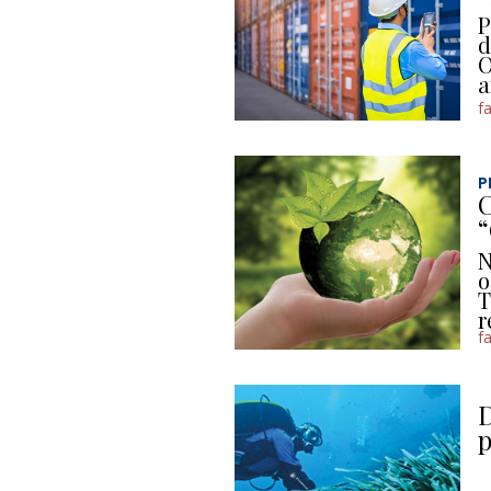
P
d
O
a
f
P
C
N
o
T
r
f
D
p