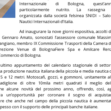
Internazionale di Bologna, quest’an
Editoriale
particolarmente nutrito. La rassegna
organizzata dalla società felsinea SNIDI – Salo
Nautici Internazionali d’Italia.
Ad inaugurare la nove giorni espositiva, accolti d
ne, Gennaro Amato, sonostati l’assessore comunale Massi
Cangiano, membro IX Commissione Trasporti della Camera d
irezione Venue di BolognaFiere Spa e Amilcare Renz
 Commercio di Bologna.
 ultimo appuntamento del calendario stagionale di settor
lla produzione nautica italiana della piccola e media nautica 
 5 e 12 metri. Motoscafi, gozzi, e gommoni, unitamente al
padiglione di oltre 10mila metri quadrati il meglio del
e alcune novità del prossimo anno, offrendo, così, ag
ra un’opportunità per coronare il sogno di acquista
are che anche nel campo della piccola nautica è aumenta
spesso con il supporto delle principali banche italiane.